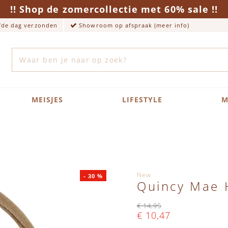
!! Shop de zomercollectie met 60% sale !!
lfde dag verzonden
Showroom op afspraak (meer info)
Zoek
MEISJES
LIFESTYLE
M
New
-
30
%
Quincy Mae H
€ 14,95
€ 10,47