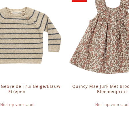
 Gebreide Trui Beige/Blauw
Quincy Mae Jurk Met Blo
Strepen
Bloemenprint
Niet op voorraad
Niet op voorraad