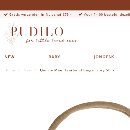
Gratis verzenden in NL vanaf €75,-
Voor 14:00 besteld, deze
NEW
BABY
JONGENS
Home
New
Quincy Mae Haarband Beige Ivory Strik
Ga naar het einde van de afbeeldingen-gallerij