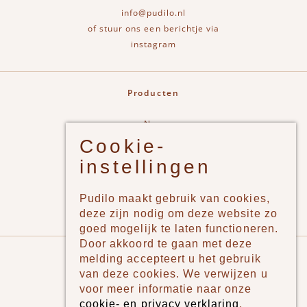
info@pudilo.nl
of stuur ons een berichtje via
instagram
Producten
New
Cookie-
Jongens
instellingen
Meisjes
Lifestyle
Pudilo maakt gebruik van cookies,
Merken
deze zijn nodig om deze website zo
goed mogelijk te laten functioneren.
Door akkoord te gaan met deze
Pudilo
melding accepteert u het gebruik
van deze cookies. We verwijzen u
Over ons
voor meer informatie naar onze
cookie- en privacy verklaring
.