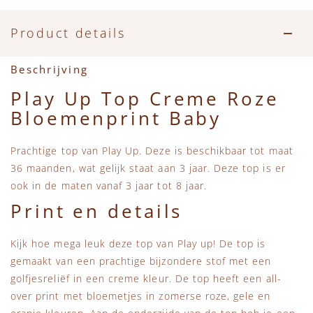
Accessoires
Zwemkleding
Speelgoed
MarMar Copenhagen
Product details
Zwemkleding
Feestkleding
Beren, Speendoekjes en Knuffeldoekjes
Mini Rodini
Beschrijving
Tassen
+1 in the family
Play Up Top Creme Roze
Bloemenprint Baby
Verzorgingsproducten
New Balance
Prachtige top van Play Up. Deze is beschikbaar tot maat
Beren
Piupiuchick
36 maanden, wat gelijk staat aan 3 jaar. Deze top is er
ook in de maten vanaf 3 jaar tot 8 jaar.
Play Up
Print en details
Sproet & Sprout
Kijk hoe mega leuk deze top van Play up! De top is
gemaakt van een prachtige bijzondere stof met een
Tiny Cottons
golfjesreliëf in een creme kleur. De top heeft een all-
over print met bloemetjes in zomerse roze, gele en