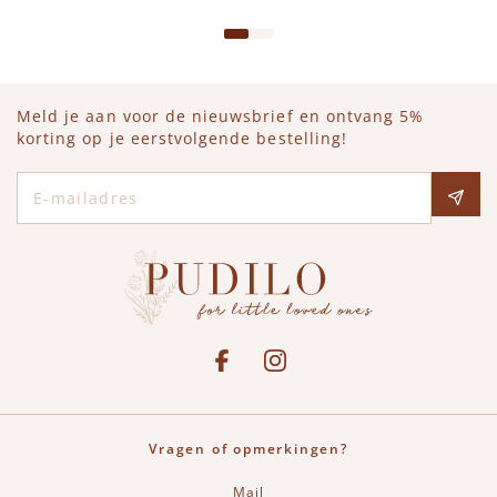
Meld je aan voor de nieuwsbrief en ontvang 5%
korting op je eerstvolgende bestelling!
E-mailadres
Social media
See our Facebook
Bekijk onze Instagram pagina
Vragen of opmerkingen?
Mail