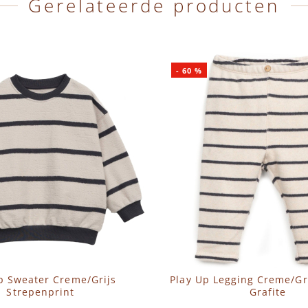
Gerelateerde producten
-
60
%
p Sweater Creme/Grijs
Play Up Legging Creme/Gr
Strepenprint
Grafite