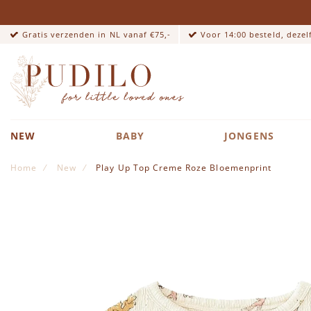
Gratis verzenden in NL vanaf €75,-
Voor 14:00 besteld, deze
NEW
BABY
JONGENS
Home
New
Play Up Top Creme Roze Bloemenprint
Ga naar het einde van de afbeeldingen-gallerij