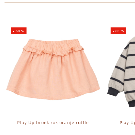
-
60
%
-
60
%
Play Up broek rok oranje ruffle
Play U