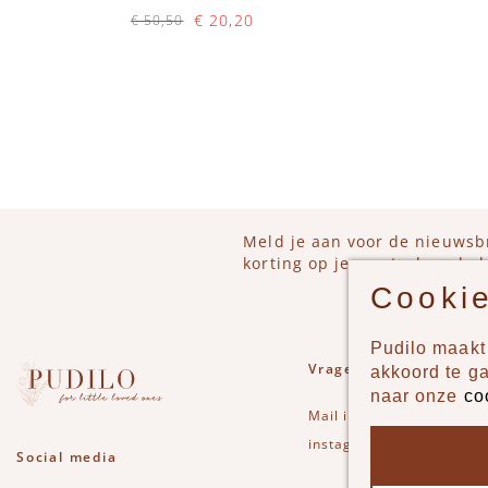
€ 20,20
€ 50,50
Op voorraad
IN WINKELWAGEN
Meld je aan voor de nieuwsb
korting op je eerstvolgende b
Cookie
Pudilo maakt 
Vragen of opmerkinge
akkoord te g
naar onze
co
Mail
info@pudilo.nl
of st
instagram
Social media