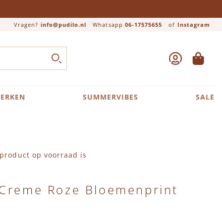
Vragen?
info@pudilo.nl
Whatsapp
06-17575655
of
Instagram
ACCOUNT
WINKEL
Close search
ZOEK
ERKEN
SUMMERVIBES
SALE
product op voorraad is
 Creme Roze Bloemenprint