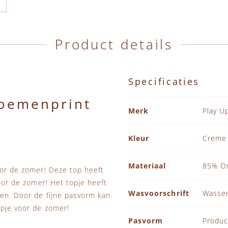
Product details
Specificaties
loemenprint
Specificaties
Merk
Play U
Kleur
Creme
Materiaal
85% Or
oor de zomer! Deze top heeft
voor de zomer! Het topje heeft
Wasvoorschrift
Wassen
ren. Door de fijne pasvorm kan
opje voor de zomer!
Pasvorm
Produc