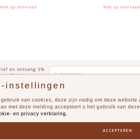
Niet op voorraad
Niet op voorraad
E-mailadres
rief en ontvang 5%
estelling!
-instellingen
gebruik van cookies, deze zijn nodig om deze website z
n?
Producten
aan met deze melding accepteert u het gebruik van deze
okie- en privacy verklaring
.
uur ons een berichtje via
New
Jongens
ACCEPTEREN
Meisjes