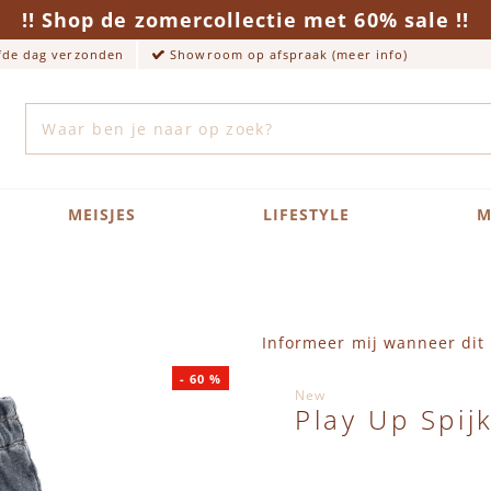
!! Shop de zomercollectie met 60% sale !!
lfde dag verzonden
Showroom op afspraak (meer info)
Zoek
MEISJES
LIFESTYLE
M
Informeer mij wanneer dit 
-
60
%
New
Play Up Spij