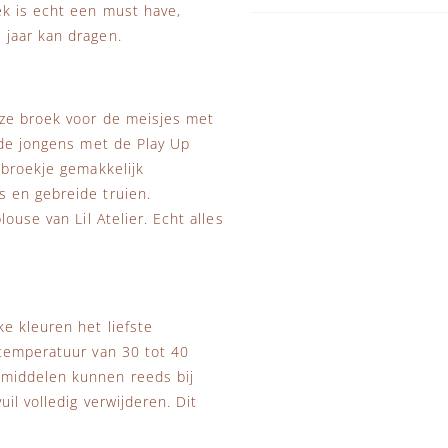
ek is echt een must have,
 jaar kan dragen.
eze broek voor de meisjes met
 de jongens met de Play Up
 broekje gemakkelijk
 en gebreide truien.
ouse van Lil Atelier. Echt alles
e kleuren het liefste
stemperatuur van 30 tot 40
smiddelen kunnen reeds bij
il volledig verwijderen. Dit