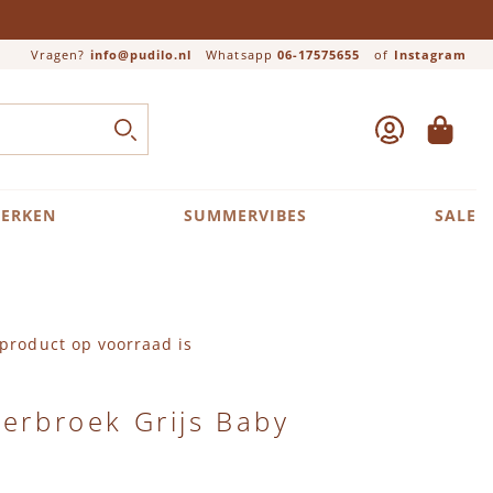
Vragen?
info@pudilo.nl
Whatsapp
06-17575655
of
Instagram
ACCOUNT
WINKEL
Close search
ZOEK
ERKEN
SUMMERVIBES
SALE
product op voorraad is
kerbroek Grijs Baby