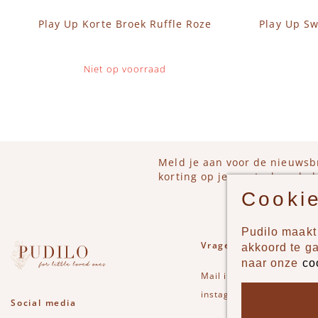
Play Up Korte Broek Ruffle Roze
Play Up Sw
Niet op voorraad
Meld je aan voor de nieuwsb
korting op je eerstvolgende b
Cookie
Pudilo maakt 
Vragen of opmerkinge
akkoord te g
naar onze
co
Mail
info@pudilo.nl
of st
instagram
Social media