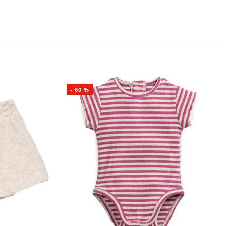
-
60
%