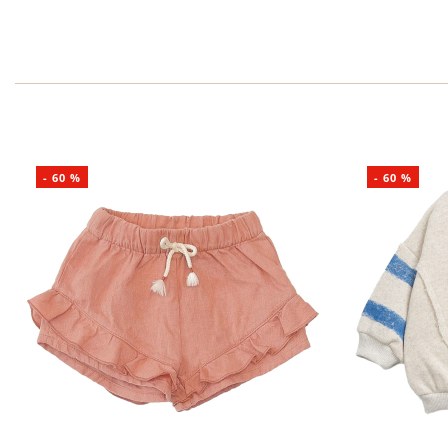
-
60
%
-
60
%