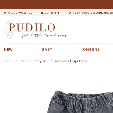
Gratis verzenden in NL vanaf €75,-
Voor 14:00 besteld, deze
NEW
BABY
JONGENS
Home
New
Play Up Spijkerbroek Grijs Baby
Ga naar het einde van de afbeeldingen-gallerij