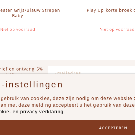
eater Grijs/Blauw Strepen
Play Up korte broek
Baby
Niet op voorraad
Niet op voorraad
E-mailadres
rief en ontvang 5%
estelling!
-instellingen
gebruik van cookies, deze zijn nodig om deze website z
n?
Producten
aan met deze melding accepteert u het gebruik van deze
okie- en privacy verklaring
.
uur ons een berichtje via
New
Jongens
ACCEPTEREN
Meisjes