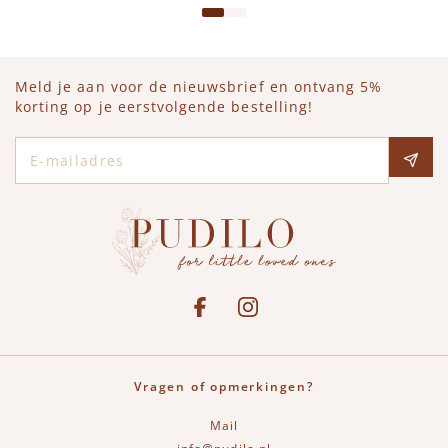
Meld je aan voor de nieuwsbrief en ontvang 5%
korting op je eerstvolgende bestelling!
E-mailadres
Social media
See our Facebook
Bekijk onze Instagram pagina
Vragen of opmerkingen?
Mail