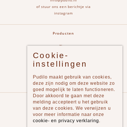
info@pudilo.nl
of stuur ons een berichtje via
instagram
Producten
New
Cookie-
Jongens
instellingen
Meisjes
Lifestyle
Pudilo maakt gebruik van cookies,
Merken
deze zijn nodig om deze website zo
goed mogelijk te laten functioneren.
Door akkoord te gaan met deze
Pudilo
melding accepteert u het gebruik
van deze cookies. We verwijzen u
Over ons
voor meer informatie naar onze
cookie- en privacy verklaring
.
Algemene voorwaarden