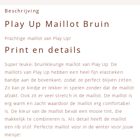
Accessoires
Zwemkleding
Speelgoed
MarMar Copenhagen
Beschrijving
Zwemkleding
Feestkleding
Beren, Speendoekjes en Knuffeldoekjes
Mini Rodini
Play Up Maillot Bruin
Tassen
+1 in the family
Prachtige maillot van Play Up!
Print en details
Verzorgingsproducten
New Balance
Super leuke, bruinkleurige maillot van Play Up. De
Beren
Piupiuchick
maillots van Play Up hebben een heel fijn elastieken
bandje aan de bovenkant, zodat ze perfect blijven zitten.
Zo kan je kindje er lekker in spelen zonder dat de maillot
Play Up
afzakt. Ook zit er veel stretch in de maillot. De maillot is
erg warm en zacht waardoor de maillot erg comfortabel
Sproet & Sprout
is. De kleur van de maillot bevat een mooie tint, die
makkelijk te combineren is. Als detail heeft de maillot
Tiny Cottons
een rib stof. Perfecte maillot voor in de winter voor jouw
meisje!