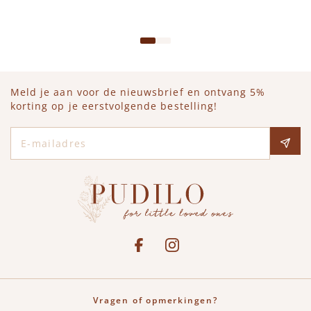
IN WINKELWAGEN
Meld je aan voor de nieuwsbrief en ontvang 5%
korting op je eerstvolgende bestelling!
E-mailadres
Social media
See our Facebook
Bekijk onze Instagram pagina
Vragen of opmerkingen?