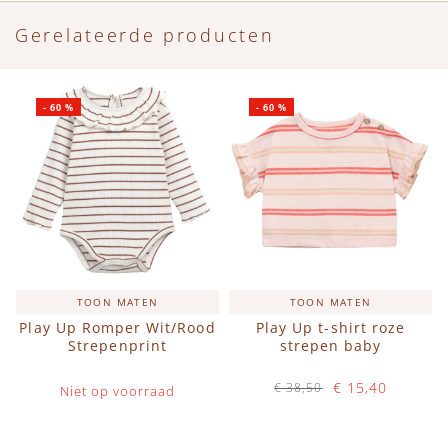
Gerelateerde producten
-
60
%
-
60
%
TOON MATEN
TOON MATEN
Play Up Romper Wit/Rood
Play Up t-shirt roze
Strepenprint
strepen baby
€ 15,40
€ 38,50
Niet op voorraad
Op voorraad