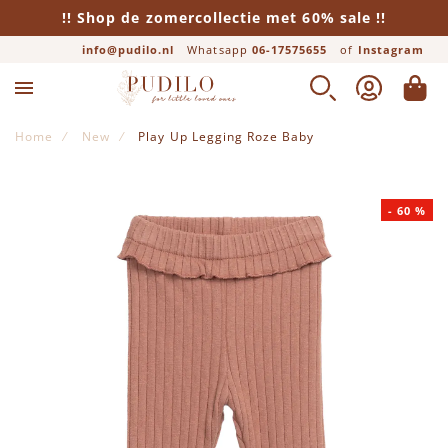
!! Shop de zomercollectie met 60% sale !!
info@pudilo.nl
Whatsapp
06-17575655
of
Instagram
ZOEK
ACCOUNT
WINK
Home
New
Play Up Legging Roze Baby
Ga naar het einde van de afbeeldingen-gallerij
-
60
%