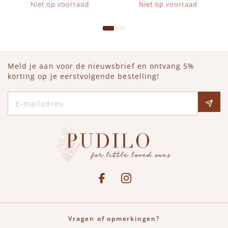
Niet op voorraad
Niet op voorraad
Meld je aan voor de nieuwsbrief en ontvang 5%
korting op je eerstvolgende bestelling!
E-mailadres
Social media
See our Facebook
Bekijk onze Instagram pagina
Vragen of opmerkingen?