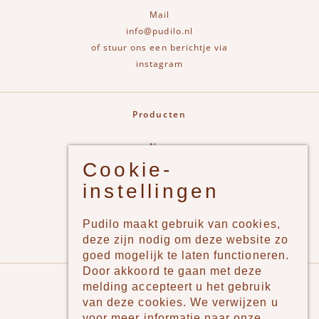
Mail
info@pudilo.nl
of stuur ons een berichtje via
instagram
Producten
New
Cookie-
Jongens
instellingen
Meisjes
Lifestyle
Pudilo maakt gebruik van cookies,
Merken
deze zijn nodig om deze website zo
goed mogelijk te laten functioneren.
Door akkoord te gaan met deze
Pudilo
melding accepteert u het gebruik
van deze cookies. We verwijzen u
Over ons
voor meer informatie naar onze