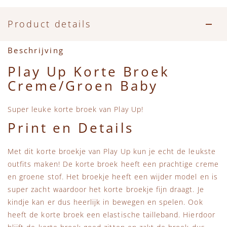
Accessoires
Zwemkleding
Speelgoed
MarMar Copenhagen
Product details
Zwemkleding
Feestkleding
Beren, Speendoekjes en Knuffeldoekjes
Mini Rodini
Beschrijving
Tassen
+1 in the family
Play Up Korte Broek
Creme/Groen Baby
Verzorgingsproducten
New Balance
Super leuke korte broek van Play Up!
Beren
Piupiuchick
Print en Details
Play Up
Met dit korte broekje van Play Up kun je echt de leukste
outfits maken! De korte broek heeft een prachtige creme
Sproet & Sprout
en groene stof. Het broekje heeft een wijder model en is
super zacht waardoor het korte broekje fijn draagt. Je
Tiny Cottons
kindje kan er dus heerlijk in bewegen en spelen. Ook
heeft de korte broek een elastische tailleband. Hierdoor