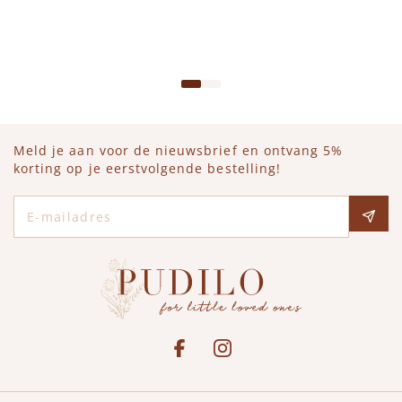
IN WINKELWAGEN
Meld je aan voor de nieuwsbrief en ontvang 5%
korting op je eerstvolgende bestelling!
E-mailadres
Social media
See our Facebook
Bekijk onze Instagram pagina