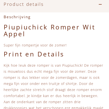
Accessoires
Zwemkleding
Speelgoed
MarMar Copenhagen
Product details
Zwemkleding
Feestkleding
Beren, Speendoekjes en Knuffeldoekjes
Mini Rodini
Beschrijving
Piupiuchick Romper Wit
Tassen
+1 in the family
Appel
Verzorgingsproducten
New Balance
Super fijn rompertje voor de zomer!
Print en Details
Beren
Piupiuchick
Kijk hoe leuk deze romper is van Piupiuchick! De romper
Play Up
is mouwloos dus echt mega fijn voor de zomer. Deze
romper is dus lekker voor de zomerdagen, maar is ook
Sproet & Sprout
mega fijn voor onder een truitje of shirtje. Door de
heerlijke zachte stretch stof draagt deze romper enorm
Tiny Cottons
comfortabel. Je kindje kan er dus heerlijk in bewegen.
Aan de onderkant van de romper zitten drie
drukknoopjes wat het verschonen erg gemakkelijk maakt.