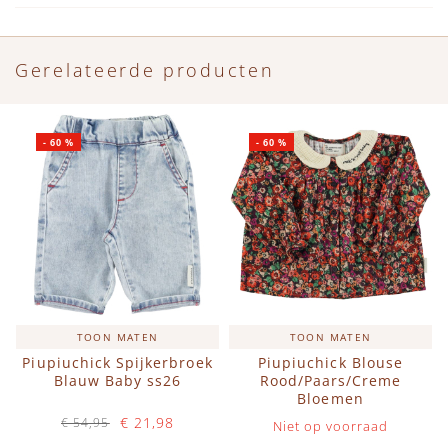
Gerelateerde producten
-
60
%
-
60
%
TOON MATEN
TOON MATEN
Piupiuchick Spijkerbroek
Piupiuchick Blouse
Blauw Baby ss26
Rood/Paars/Creme
Bloemen
€ 21,98
€ 54,95
Niet op voorraad
Op voorraad