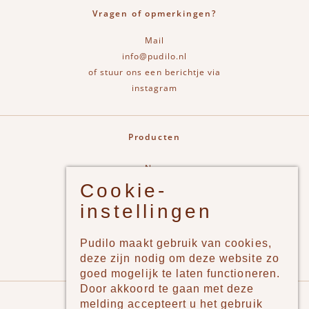
Vragen of opmerkingen?
Mail
info@pudilo.nl
of stuur ons een berichtje via
instagram
Producten
New
Cookie-
Jongens
instellingen
Meisjes
Lifestyle
Pudilo maakt gebruik van cookies,
Merken
deze zijn nodig om deze website zo
goed mogelijk te laten functioneren.
Door akkoord te gaan met deze
Pudilo
melding accepteert u het gebruik