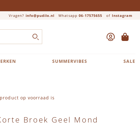
Vragen?
info@pudilo.nl
Whatsapp
06-17575655
of
Instagram
ACCOUNT
WINKEL
Close search
ZOEK
ERKEN
SUMMERVIBES
SALE
product op voorraad is
 Korte Broek Geel Mond