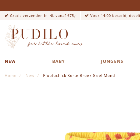
Gratis verzenden in NL vanaf €75,-
Voor 14:00 besteld, deze
NEW
BABY
JONGENS
Home
New
Piupiuchick Korte Broek Geel Mond
Ga naar het einde van de afbeeldingen-gallerij