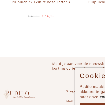
Piupiuchick T-shirt Roze Letter A
Piupiuch
€ 16,38
€ 40,95
Op voorraad
IN WINKELWAGEN
Meld je aan voor de nieuwsb
korting op je eerstvolgende b
Cookie
Pudilo maakt 
Vragen of opmerkinge
akkoord te g
naar onze
co
Mail
info@pudilo.nl
of st