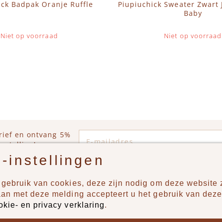
ick Badpak Oranje Ruffle
Piupiuchick Sweater Zwart 
Baby
Niet op voorraad
Niet op voorraad
E-mailadres
rief en ontvang 5%
estelling!
-instellingen
gebruik van cookies, deze zijn nodig om deze website z
n?
Producten
aan met deze melding accepteert u het gebruik van deze
okie- en privacy verklaring
.
uur ons een berichtje via
New