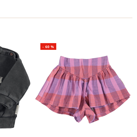
-
60
%