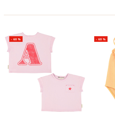
-
60
%
-
60
%