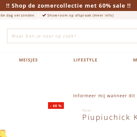
!! Shop de zomercollectie met 60% sale !!
lfde dag verzonden
Showroom op afspraak (meer info)
Zoek
MEISJES
LIFESTYLE
M
Informeer mij wanneer dit 
-
60
%
New
Piupiuchick