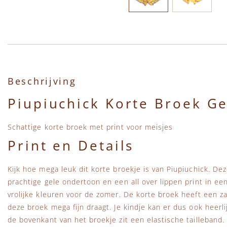
Ga naar het begin van de afbeeldingen-gallerij
Beschrijving
Piupiuchick Korte Broek G
Schattige korte broek met print voor meisjes
Print en Details
Kijk hoe mega leuk dit korte broekje is van Piupiuchick. De
prachtige gele ondertoon en een all over lippen print in ee
vrolijke kleuren voor de zomer. De korte broek heeft een z
deze broek mega fijn draagt. Je kindje kan er dus ook heerl
de bovenkant van het broekje zit een elastische tailleband. 