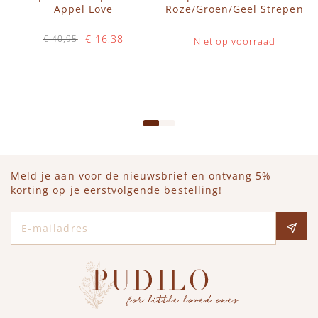
Appel Love
Roze/Groen/Geel Strepen
€ 16,38
€ 40,95
Niet op voorraad
Op voorraad
IN WINKELWAGEN
Meld je aan voor de nieuwsbrief en ontvang 5%
korting op je eerstvolgende bestelling!
E-mailadres
Social media