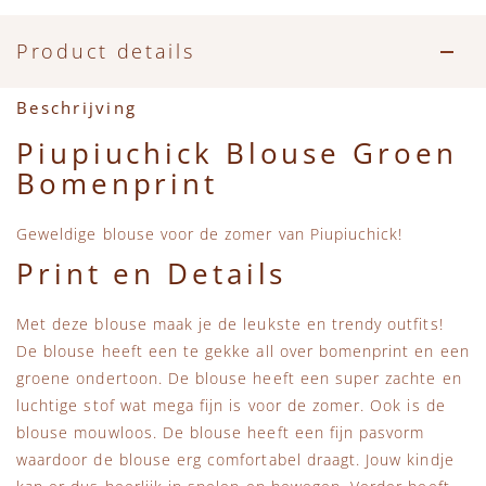
Accessoires
Zwemkleding
Speelgoed
MarMar Copenhagen
Product details
Zwemkleding
Feestkleding
Beren, Speendoekjes en Knuffeldoekjes
Mini Rodini
Beschrijving
Tassen
+1 in the family
Piupiuchick Blouse Groen
Bomenprint
Verzorgingsproducten
New Balance
Geweldige blouse voor de zomer van Piupiuchick!
Beren
Piupiuchick
Print en Details
Play Up
Met deze blouse maak je de leukste en trendy outfits!
De blouse heeft een te gekke all over bomenprint en een
Sproet & Sprout
groene ondertoon. De blouse heeft een super zachte en
luchtige stof wat mega fijn is voor de zomer. Ook is de
Tiny Cottons
blouse mouwloos. De blouse heeft een fijn pasvorm
waardoor de blouse erg comfortabel draagt. Jouw kindje