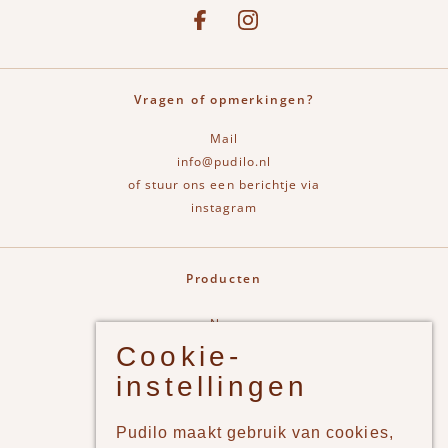
See our Facebook
Bekijk onze Instagram pagina
Vragen of opmerkingen?
Mail
info@pudilo.nl
of stuur ons een berichtje via
instagram
Producten
New
Cookie-
Jongens
instellingen
Meisjes
Lifestyle
Pudilo maakt gebruik van cookies,