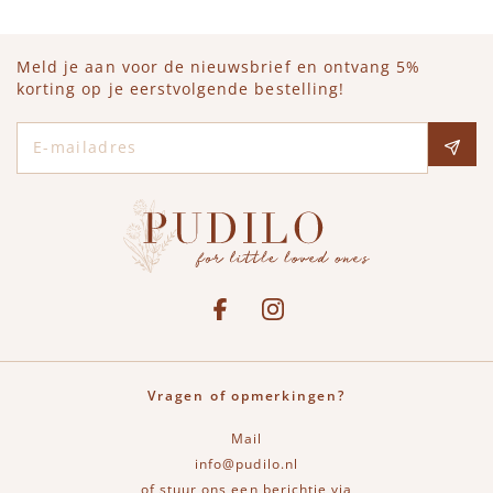
Meld je aan voor de nieuwsbrief en ontvang 5%
korting op je eerstvolgende bestelling!
E-mailadres
Social media
See our Facebook
Bekijk onze Instagram pagina
Vragen of opmerkingen?
Mail
info@pudilo.nl
of stuur ons een berichtje via