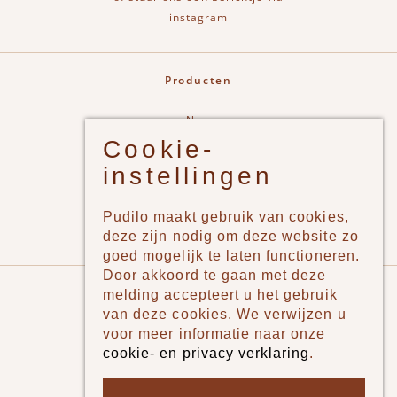
instagram
Producten
New
Cookie-
Jongens
instellingen
Meisjes
Lifestyle
Pudilo maakt gebruik van cookies,
Merken
deze zijn nodig om deze website zo
goed mogelijk te laten functioneren.
Door akkoord te gaan met deze
Pudilo
melding accepteert u het gebruik
van deze cookies. We verwijzen u
Over ons
voor meer informatie naar onze
cookie- en privacy verklaring
.
Algemene voorwaarden
Betaalmethodes