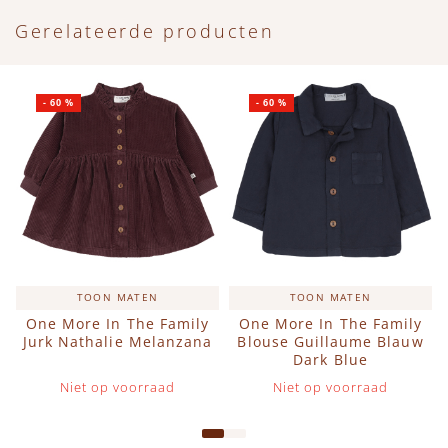
Gerelateerde producten
-
60
%
-
60
%
TOON MATEN
TOON MATEN
One More In The Family
One More In The Family
Jurk Nathalie Melanzana
Blouse Guillaume Blauw
Dark Blue
Niet op voorraad
Niet op voorraad