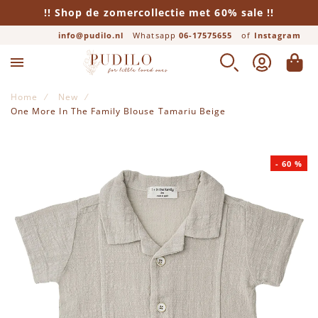
!! Shop de zomercollectie met 60% sale !!
info@pudilo.nl
Whatsapp
06-17575655
of
Instagram
ZOEK
ACCOUNT
WINK
Home
New
One More In The Family Blouse Tamariu Beige
Ga naar het einde van de afbeeldingen-gallerij
-
60
%