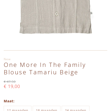
Ga naar het begin van de afbeeldingen-gallerij
New
One More In The Family
Blouse Tamariu Beige
€ 47,50
€ 19,00
Maat
12 maanden
18 maanden
24 maanden