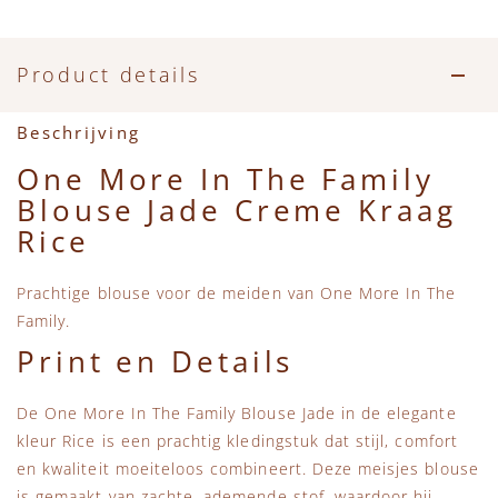
Accessoires
Zwemkleding
Speelgoed
MarMar Copenhagen
Zwemkleding
Feestkleding
Beren, Speendoekjes en Knuffeldoekjes
Mini Rodini
Product details
Tassen
+1 in the family
Beschrijving
One More In The Family
Verzorgingsproducten
New Balance
Blouse Jade Creme Kraag
Rice
Beren
Piupiuchick
Prachtige blouse voor de meiden van One More In The
Play Up
Family.
Print en Details
Sproet & Sprout
De One More In The Family Blouse Jade in de elegante
Tiny Cottons
kleur Rice is een prachtig kledingstuk dat stijl, comfort
en kwaliteit moeiteloos combineert. Deze meisjes blouse
is gemaakt van zachte, ademende stof, waardoor hij