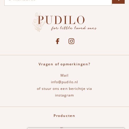
Social media
See our Facebook
Bekijk onze Instagram pagina
Vragen of opmerkingen?
Mail
info@pudilo.nl
of stuur ons een berichtje via
instagram
Producten
New