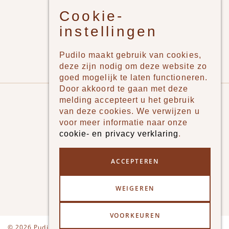
Cookie-
Jongens
instellingen
Meisjes
Lifestyle
Pudilo maakt gebruik van cookies,
Merken
deze zijn nodig om deze website zo
goed mogelijk te laten functioneren.
Door akkoord te gaan met deze
Pudilo
melding accepteert u het gebruik
van deze cookies. We verwijzen u
Over ons
voor meer informatie naar onze
cookie- en privacy verklaring
.
Algemene voorwaarden
Betaalmethodes
ACCEPTEREN
Verzenden en betalen
WEIGEREN
Klantenservice - Ruilen & Retourneren
VOORKEUREN
Disclaimer
Privacy
© 2026 Pudilo