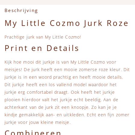
Accessoires
Zwemkleding
Speelgoed
MarMar Copenhagen
Beschrijving
Zwemkleding
Feestkleding
Beren, Speendoekjes en Knuffeldoekjes
Mini Rodini
My Little Cozmo Jurk Roze
Tassen
+1 in the family
Prachtige jurk van My Little Cozmo!
Print en Details
Verzorgingsproducten
New Balance
Kijk hoe mooi dit jurkje is van My Little Cozmo voor
Beren
Piupiuchick
meisjes! De jurk heeft een mooie zomerse roze kleur. Dit
jurkje is in een woord prachtig en heeft mooie details.
Dit jurkje heeft een los vallend model waardoor het
Play Up
jurkje erg comfortabel draagt. Ook heeft het jurkje
plooien hierdoor valt het jurkje echt beeldig. Aan de
Sproet & Sprout
achterkant van de jurk zit een knoopje. Zo kan je je
kindje gemakkelijk aan- en uitkleden. Echt een fijn zomer
Tiny Cottons
jurkje voor jouw kleine meisje.
Combineren