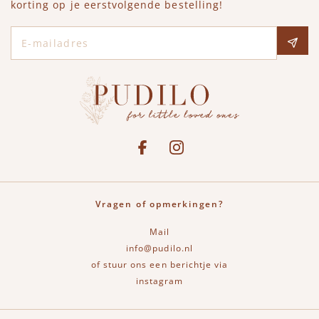
korting op je eerstvolgende bestelling!
E-mailadres
Social media
See our Facebook
Bekijk onze Instagram pagina
Vragen of opmerkingen?
Mail
info@pudilo.nl
of stuur ons een berichtje via
instagram