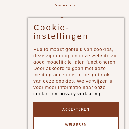
Producten
New
Cookie-
Jongens
instellingen
Meisjes
Lifestyle
Pudilo maakt gebruik van cookies,
Merken
deze zijn nodig om deze website zo
goed mogelijk te laten functioneren.
Door akkoord te gaan met deze
Pudilo
melding accepteert u het gebruik
van deze cookies. We verwijzen u
Over ons
voor meer informatie naar onze
cookie- en privacy verklaring
.
Algemene voorwaarden
Betaalmethodes
ACCEPTEREN
Verzenden en betalen
WEIGEREN
Klantenservice - Ruilen & Retourneren