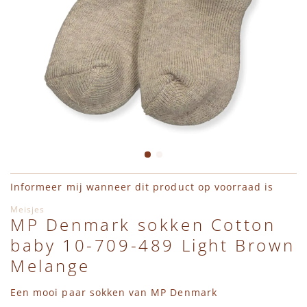
Cargo Broeken
Wanten
Zwemaccessoires
Zonnebrillen
Zonnehoedjes
Ga naar het begin van de afbeeldingen-gallerij
Informeer mij wanneer dit product op voorraad is
Meisjes
MP Denmark sokken Cotton
baby 10-709-489 Light Brown
Melange
Een mooi paar sokken van MP Denmark