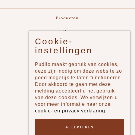
Producten
New
Cookie-
Jongens
instellingen
Meisjes
Lifestyle
Pudilo maakt gebruik van cookies,
Merken
deze zijn nodig om deze website zo
goed mogelijk te laten functioneren.
Door akkoord te gaan met deze
Pudilo
melding accepteert u het gebruik
van deze cookies. We verwijzen u
Over ons
voor meer informatie naar onze
cookie- en privacy verklaring
.
Algemene voorwaarden
Betaalmethodes
ACCEPTEREN
Verzenden en betalen