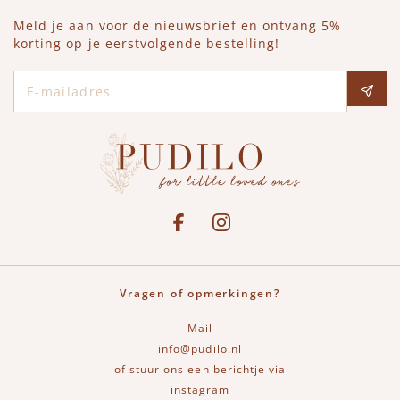
Meld je aan voor de nieuwsbrief en ontvang 5%
korting op je eerstvolgende bestelling!
E-mailadres
Social media
See our Facebook
Bekijk onze Instagram pagina
Vragen of opmerkingen?
Mail
info@pudilo.nl
of stuur ons een berichtje via
instagram