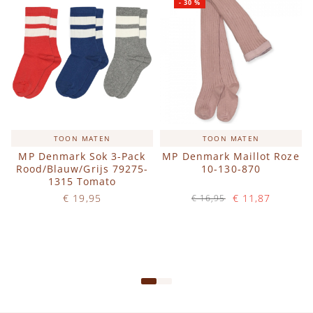
-
30
%
TOON MATEN
TOON MATEN
MP Denmark Sok 3-Pack
MP Denmark Maillot Roze
Rood/Blauw/Grijs 79275-
10-130-870
1315 Tomato
€ 19,95
€ 11,87
€ 16,95
Op voorraad
Op voorraad
IN WINKELWAGEN
IN WINKELWAGEN