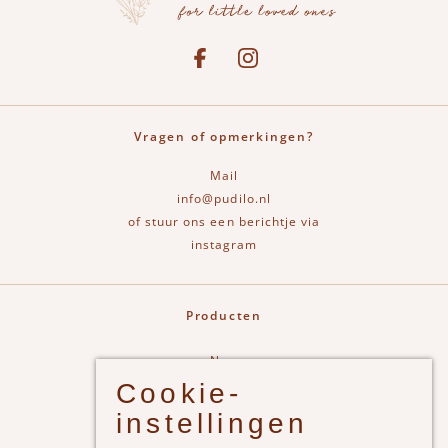
Social media
See our Facebook
Bekijk onze Instagram pagina
Vragen of opmerkingen?
Mail
info@pudilo.nl
of stuur ons een berichtje via
instagram
Producten
New
Cookie-
Jongens
instellingen
Meisjes