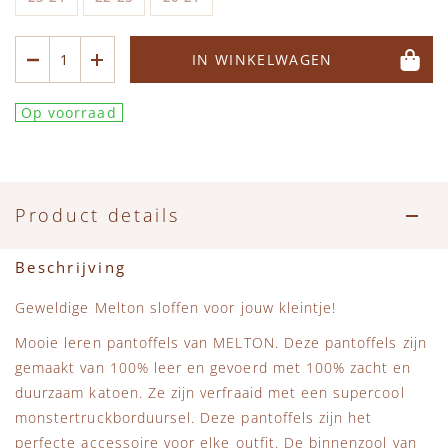
Accessoires
Zwemkleding
Speelgoed
MarMar Copenhagen
IN WINKELWAGEN
Zwemkleding
Feestkleding
Beren, Speendoekjes en Knuffeldoekjes
Mini Rodini
Op voorraad
Tassen
+1 in the family
Verzorgingsproducten
New Balance
Product details
Beren
Piupiuchick
Beschrijving
Play Up
Geweldige Melton sloffen voor jouw kleintje!
Sproet & Sprout
Mooie leren pantoffels van MELTON. Deze pantoffels zijn
gemaakt van 100% leer en gevoerd met 100% zacht en
Tiny Cottons
duurzaam katoen. Ze zijn verfraaid met een supercool
monstertruckborduursel. Deze pantoffels zijn het
perfecte accessoire voor elke outfit. De binnenzool van