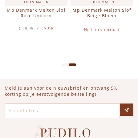
TOON MATEN
TOON MATEN
e
Mp Denmark Melton Slof
Mp Denmark Melton Slof
Roze Unicorn
Beige Bloem
€ 23,96
€ 29,95
Niet op voorraad
Op voorraad
IN WINKELWAGEN
Meld je aan voor de nieuwsbrief en ontvang 5%
korting op je eerstvolgende bestelling!
E-mailadres