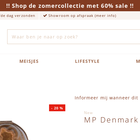
!! Shop de zomercollectie met 60% sale !!
lfde dag verzonden
Showroom op afspraak (meer info)
Zoek
MEISJES
LIFESTYLE
M
Informeer mij wanneer dit 
-
20
%
New
MP Denmark 