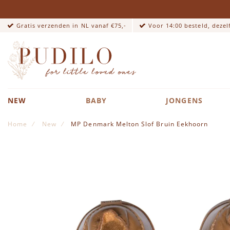
Gratis verzenden in NL vanaf €75,-
Voor 14:00 besteld, deze
NEW
BABY
JONGENS
Home
New
MP Denmark Melton Slof Bruin Eekhoorn
Ga naar het einde van de afbeeldingen-gallerij