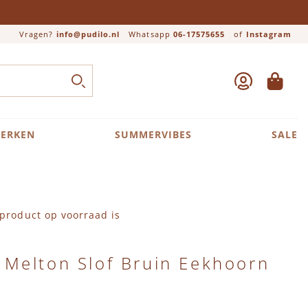
Vragen?
info@pudilo.nl
Whatsapp
06-17575655
of
Instagram
ACCOUNT
WINKEL
Close search
ZOEK
ERKEN
SUMMERVIBES
SALE
product op voorraad is
Melton Slof Bruin Eekhoorn