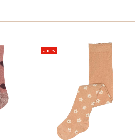
-
30
%