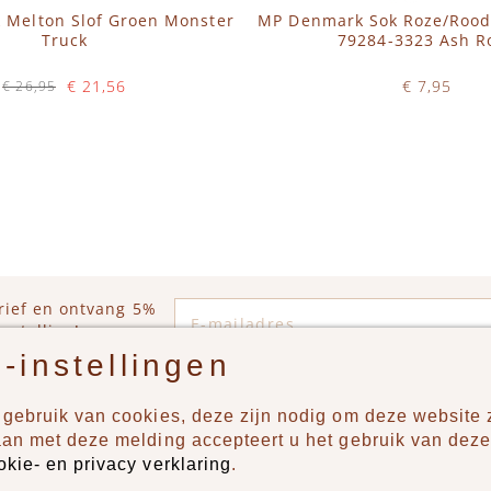
Melton Slof Groen Monster
MP Denmark Sok Roze/Rood
Truck
79284-3323 Ash R
€ 21,56
€ 7,95
€ 26,95
Op voorraad
Op voorraad
WINKELWAGEN
IN WINKELWAGEN
E-mailadres
rief en ontvang 5%
estelling!
-instellingen
gebruik van cookies, deze zijn nodig om deze website z
n?
Producten
aan met deze melding accepteert u het gebruik van deze
okie- en privacy verklaring
.
uur ons een berichtje via
New