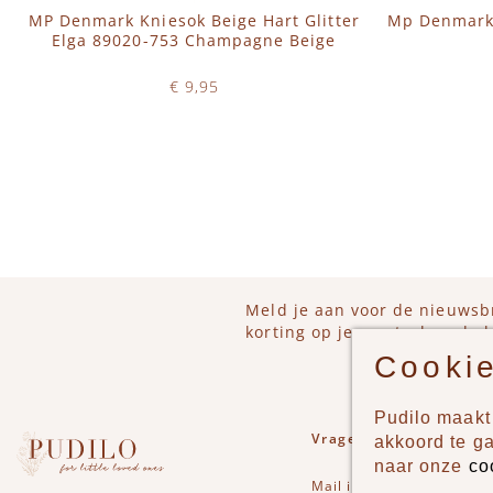
MP Denmark Kniesok Beige Hart Glitter
Mp Denmark 
Elga 89020-753 Champagne Beige
€ 9,95
Op voorraad
IN WINKELWAGEN
IN 
Meld je aan voor de nieuwsb
korting op je eerstvolgende b
Cookie
Pudilo maakt 
Vragen of opmerkinge
akkoord te g
naar onze
co
Mail
info@pudilo.nl
of st