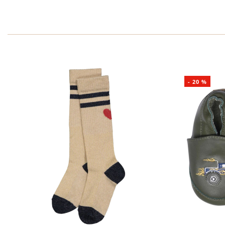
-
20
%