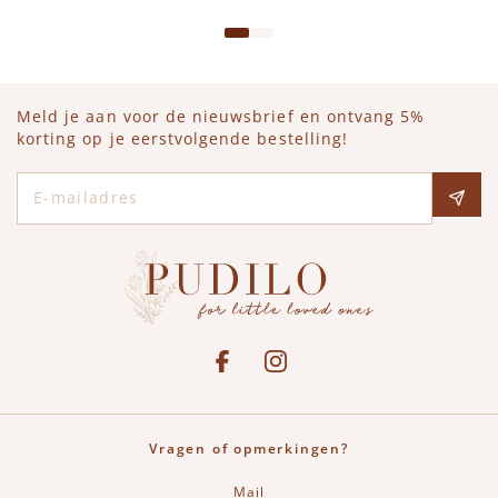
Meld je aan voor de nieuwsbrief en ontvang 5%
korting op je eerstvolgende bestelling!
E-mailadres
Social media
See our Facebook
Bekijk onze Instagram pagina
Vragen of opmerkingen?
Mail