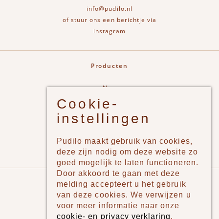
info@pudilo.nl
of stuur ons een berichtje via
instagram
Producten
New
Cookie-
Jongens
instellingen
Meisjes
Lifestyle
Pudilo maakt gebruik van cookies,
Merken
deze zijn nodig om deze website zo
goed mogelijk te laten functioneren.
Door akkoord te gaan met deze
Pudilo
melding accepteert u het gebruik
van deze cookies. We verwijzen u
Over ons
voor meer informatie naar onze
cookie- en privacy verklaring
.