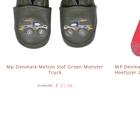
Mp Denmark Melton Slof Groen Monster
MP Denmar
Truck
Hoefijzer
€ 21,56
€ 26,95
Op voorraad
IN WINKELWAGEN
IN 