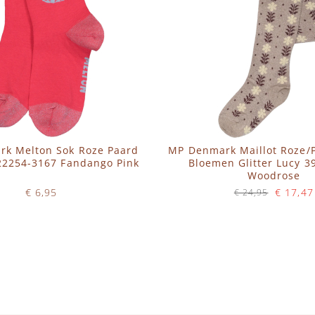
k Melton Sok Roze Paard
MP Denmark Maillot Roze/
 22254-3167 Fandango Pink
Bloemen Glitter Lucy 3
Woodrose
€ 6,95
€ 17,47
€ 24,95
Op voorraad
Op voorraad
WINKELWAGEN
IN WINKELWAGEN