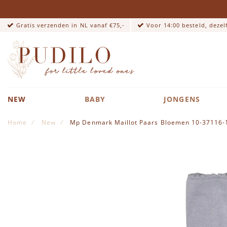
Gratis verzenden in NL vanaf €75,-
Voor 14:00 besteld, deze
NEW
BABY
JONGENS
Home
New
Mp Denmark Maillot Paars Bloemen 10-37116-
Ga naar het einde van de afbeeldingen-gallerij