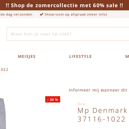
!! Shop de zomercollectie met 60% sale !!
lfde dag verzonden
Showroom op afspraak (meer info)
Zoek
MEISJES
LIFESTYLE
M
1022
Informeer mij wanneer dit 
-
30
%
New
Mp Denmark 
37116-1022