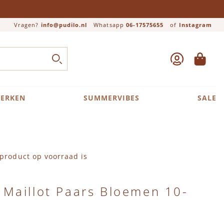
Vragen?
info@pudilo.nl
Whatsapp
06-17575655
of
Instagram
ACCOUNT
WINKEL
Close search
ZOEK
ERKEN
SUMMERVIBES
SALE
product op voorraad is
Maillot Paars Bloemen 10-