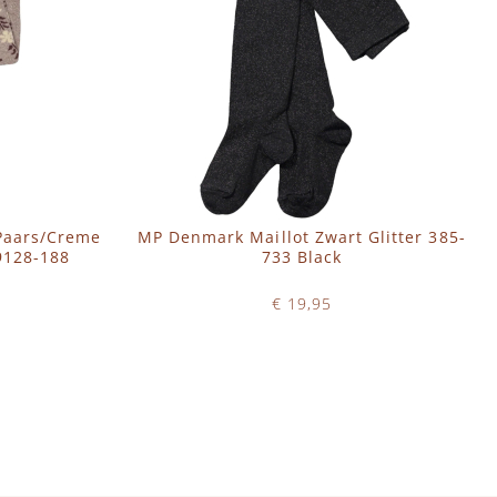
Paars/Creme
MP Denmark Maillot Zwart Glitter 385-
9128-188
733 Black
€ 19,95
Op voorraad
IN WINKELWAGEN