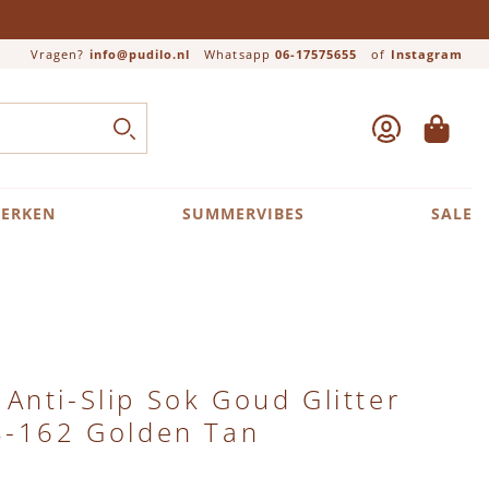
Vragen?
info@pudilo.nl
Whatsapp
06-17575655
of
Instagram
ACCOUNT
WINKEL
Close search
ZOEK
ERKEN
SUMMERVIBES
SALE
nti-Slip Sok Goud Glitter
8-162 Golden Tan