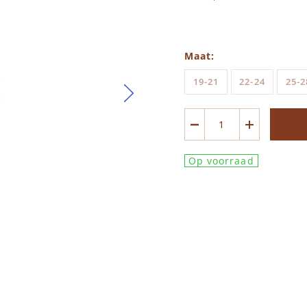
Maat
19-21
22-24
25-2
Op voorraad