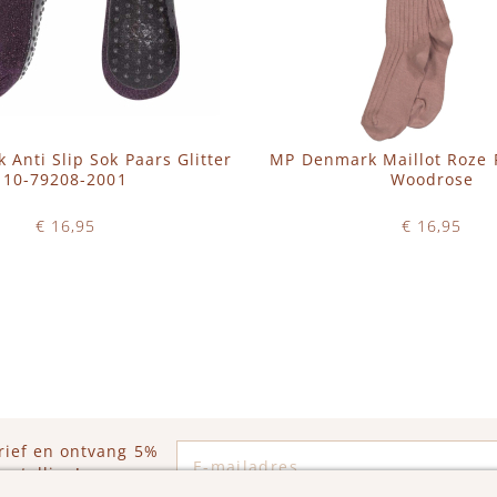
Anti Slip Sok Paars Glitter
MP Denmark Maillot Roze 
10-79208-2001
Woodrose
€ 16,95
€ 16,95
Op voorraad
Op voorraad
WINKELWAGEN
IN WINKELWAGEN
E-mailadres
rief en ontvang 5%
estelling!