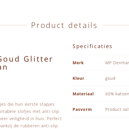
Product details
Specificaties
Goud Glitter
Specificaties
Merk
MP Denma
an
Kleur
goud
Materiaal
60% katoen
djes die hun eerste stapjes
Pasvorm
Product va
rtabele slofjes met anti-slip
er veiligheid in huis. Perfect
ankzij de rubberen anti-slip