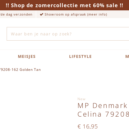
!! Shop de zomercollectie met 60% sale !!
lfde dag verzonden
Showroom op afspraak (meer info)
Zoek
MEISJES
LIFESTYLE
M
 79208-162 Golden Tan
New
MP Denmark A
Celina 7920
€ 16,95