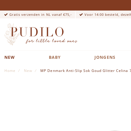
Gratis verzenden in NL vanaf €75,-
Voor 14:00 besteld, deze
NEW
BABY
JONGENS
Home
New
MP Denmark Anti-Slip Sok Goud Glitter Celina
Ga naar het einde van de afbeeldingen-gallerij