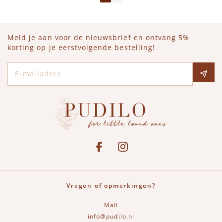
Meld je aan voor de nieuwsbrief en ontvang 5%
korting op je eerstvolgende bestelling!
E-mailadres
Social media
See our Facebook
Bekijk onze Instagram pagina
Vragen of opmerkingen?
Mail
info@pudilo.nl