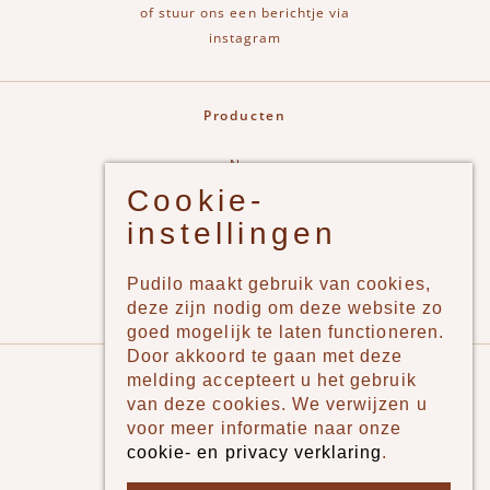
of stuur ons een berichtje via
instagram
Producten
New
Cookie-
Jongens
instellingen
Meisjes
Lifestyle
Pudilo maakt gebruik van cookies,
Merken
deze zijn nodig om deze website zo
goed mogelijk te laten functioneren.
Door akkoord te gaan met deze
Pudilo
melding accepteert u het gebruik
van deze cookies. We verwijzen u
Over ons
voor meer informatie naar onze
cookie- en privacy verklaring
.
Algemene voorwaarden