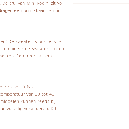
De trui van Mini Rodini zit vol
 dragen een onmisbaar item in
ren! De sweater is ook leuk te
of combineer de sweater op een
merken. Een heerlijk item
euren het liefste
stemperatuur van 30 tot 40
smiddelen kunnen reeds bij
il volledig verwijderen. Dit