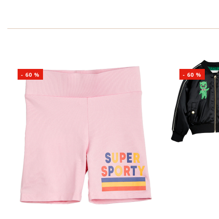
-
60
%
-
60
%