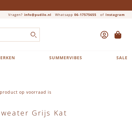
Vragen?
info@pudilo.nl
Whatsapp
06-17575655
of
Instagram
ACCOUNT
WINKEL
Close search
ZOEK
ERKEN
SUMMERVIBES
SALE
product op voorraad is
Sweater Grijs Kat