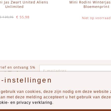
ni Jas Zwart United Aliens
Mini Rodini Winterja
Unlimited
Bloemenprint
€ 55,98
€ 139,95
Niet op voorraad
Op voorraad
WINKELWAGEN
E-mailadres
rief en ontvang 5%
estelling!
-instellingen
gebruik van cookies, deze zijn nodig om deze website z
n?
Producten
aan met deze melding accepteert u het gebruik van deze
okie- en privacy verklaring
.
uur ons een berichtje via
New