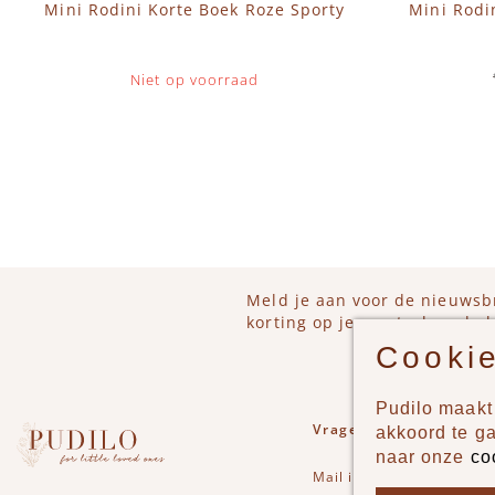
Mini Rodini Korte Boek Roze Sporty
Mini Rodi
Niet op voorraad
IN 
Meld je aan voor de nieuwsb
korting op je eerstvolgende b
Cookie
Pudilo maakt 
Vragen of opmerkinge
akkoord te g
naar onze
co
Mail
info@pudilo.nl
of st