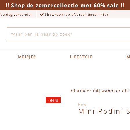
!! Shop de zomercollectie met 60% sale !!
lfde dag verzonden
Showroom op afspraak (meer info)
Zoek
MEISJES
LIFESTYLE
M
Informeer mij wanneer dit 
-
60
%
New
Mini Rodini 