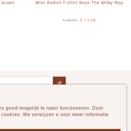
s Groen
Mini Rodini T-shirt Roze The Milky Way
€ 13,98
€ 34,95
Op voorraad
IN WINKELWAGEN
o goed mogelijk te laten functioneren. Door
Pudilo
 cookies. We verwijzen u voor meer informatie
Over ons