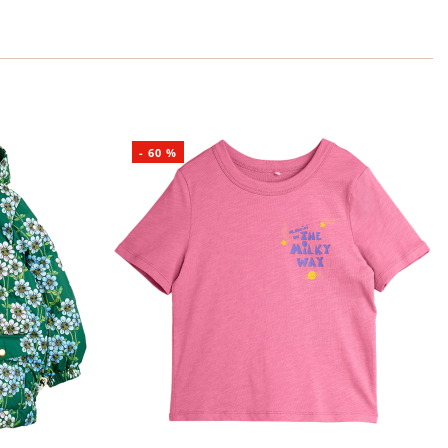
-
60
%