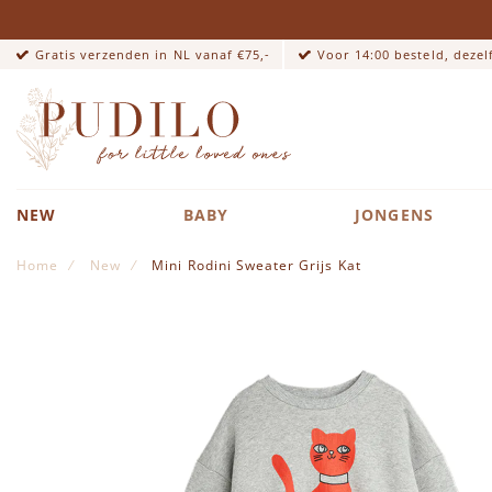
Gratis verzenden in NL vanaf €75,-
Voor 14:00 besteld, deze
NEW
BABY
JONGENS
Home
New
Mini Rodini Sweater Grijs Kat
Ga naar het einde van de afbeeldingen-gallerij