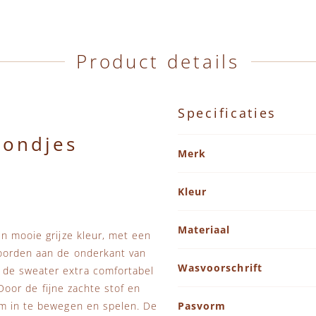
Product details
Specificaties
Hondjes
Specificaties
Merk
Kleur
Materiaal
en mooie grijze kleur, met een
boorden aan de onderkant van
Wasvoorschrift
 de sweater extra comfortabel
 Door de fijne zachte stof en
om in te bewegen en spelen. De
Pasvorm