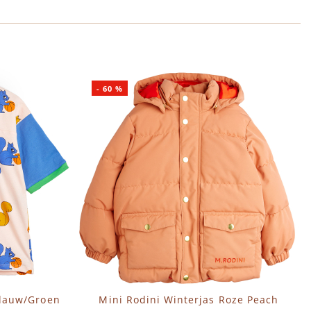
-
60
%
Blauw/Groen
Mini Rodini Winterjas Roze Peach