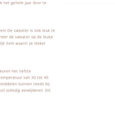
jk het gehele jaar door te
ren! De sweater is ook leuk te
ineer de sweater op de leuke
ijk item waarin ze lekker
euren het liefste
stemperatuur van 30 tot 40
smiddelen kunnen reeds bij
il volledig verwijderen. Dit