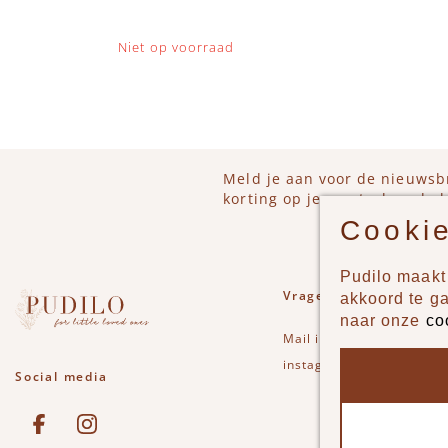
Niet op voorraad
Meld je aan voor de nieuwsb
korting op je eerstvolgende b
Cookie
Pudilo maakt 
Vragen of opmerkinge
akkoord te g
naar onze
co
Mail
info@pudilo.nl
of st
instagram
Social media
See our Facebook
Bekijk onze Instagram pagina