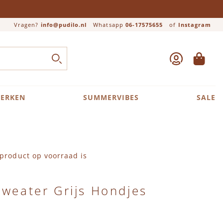
Vragen?
info@pudilo.nl
Whatsapp
06-17575655
of
Instagram
ACCOUNT
WINKEL
Close search
ZOEK
ERKEN
SUMMERVIBES
SALE
product op voorraad is
Sweater Grijs Hondjes