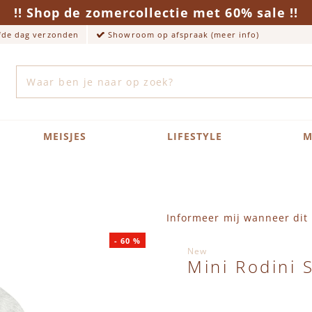
!! Shop de zomercollectie met 60% sale !!
lfde dag verzonden
Showroom op afspraak (meer info)
Zoek
MEISJES
LIFESTYLE
M
Informeer mij wanneer dit 
-
60
%
New
Mini Rodini 