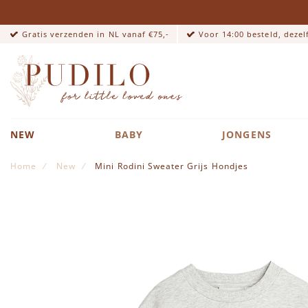
Gratis verzenden in NL vanaf €75,-
Voor 14:00 besteld, deze
NEW
BABY
JONGENS
Home
New
Mini Rodini Sweater Grijs Hondjes
Ga naar het einde van de afbeeldingen-gallerij