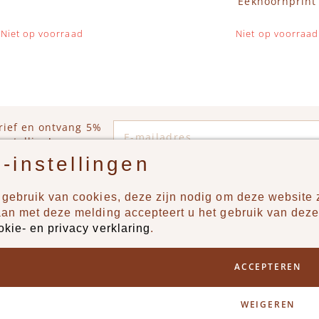
Eekhoornprint
Niet op voorraad
Niet op voorraad
E-mailadres
rief en ontvang 5%
estelling!
-instellingen
gebruik van cookies, deze zijn nodig om deze website z
n?
Producten
aan met deze melding accepteert u het gebruik van deze
okie- en privacy verklaring
.
uur ons een berichtje via
New
Jongens
ACCEPTEREN
Meisjes
Lifestyle
WEIGEREN