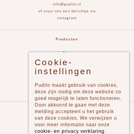
info@pudilo.nl
of stuur ons een berichtje via
instagram
Producten
New
Cookie-
Jongens
instellingen
Meisjes
Lifestyle
Pudilo maakt gebruik van cookies,
Merken
deze zijn nodig om deze website zo
goed mogelijk te laten functioneren.
Door akkoord te gaan met deze
Pudilo
melding accepteert u het gebruik
van deze cookies. We verwijzen u
Over ons
voor meer informatie naar onze
cookie- en privacy verklaring
.
Algemene voorwaarden