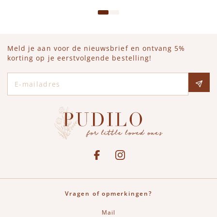
Meld je aan voor de nieuwsbrief en ontvang 5%
korting op je eerstvolgende bestelling!
E-mailadres
Social media
See our Facebook
Bekijk onze Instagram pagina
Vragen of opmerkingen?
Mail