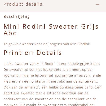
Accessoires
Zwemkleding
Speelgoed
MarMar Copenhagen
Product details
Zwemkleding
Feestkleding
Beren, Speendoekjes en Knuffeldoekjes
Mini Rodini
Beschrijving
Mini Rodini Sweater Grijs
Tassen
+1 in the family
Abc
Verzorgingsproducten
New Balance
Te gekke sweater voor de jongens van Mini Rodini!
Print en Details
Beren
Piupiuchick
Leuke sweater van Mini Rodini in een mooie grijze kleur.
Play Up
De sweater zit vol met leuke details en heeft op de
voorkant in kleine letters het abc printje in verschillende
Sproet & Sprout
kleuren, en een grote print met abc aan de achterkant.
Ook aan de armen zit een leuke donkergroene band. Een
Tiny Cottons
sportieve sweater met elastische boorden aan de
onderkant van de sweater en aan de onderkant van de
mouwen. Dit maakt de sweater extra comfortabel en