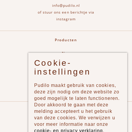
info@pudilo.nl
of stuur ons een berichtje via
instagram
Producten
New
Cookie-
Jongens
instellingen
Meisjes
Lifestyle
Pudilo maakt gebruik van cookies,
Merken
deze zijn nodig om deze website zo
goed mogelijk te laten functioneren.
Door akkoord te gaan met deze
Pudilo
melding accepteert u het gebruik
van deze cookies. We verwijzen u
Over ons
voor meer informatie naar onze
cookie- en privacy verklaring
.