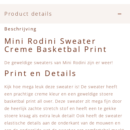
Accessoires
Zwemkleding
Speelgoed
MarMar Copenhagen
Product details
Zwemkleding
Feestkleding
Beren, Speendoekjes en Knuffeldoekjes
Mini Rodini
Beschrijving
Tassen
+1 in the family
Mini Rodini Sweater
Creme Basketbal Print
Verzorgingsproducten
New Balance
De geweldige sweaters van Mini Rodini zijn er weer!
Beren
Piupiuchick
Print en Details
Play Up
Kijk hoe mega leuk deze sweater is! De sweater heeft
een prachtige creme kleur en een geweldige stoere
Sproet & Sprout
basketbal print all over. Deze sweater zit mega fijn door
de heerlijk zachte stretch stof en heeft een te gekke
Tiny Cottons
stoere kraag als extra leuk detail! Ook heeft de sweater
elastische details aan de onderkant van de mouwen en