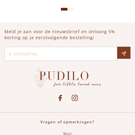
Meld je aan voor de nieuwsbrief en ontvang 5%
korting op je eerstvolgende bestelling!
E-mailadres
Social media
See our Facebook
Bekijk onze Instagram pagina
Vragen of opmerkingen?
Mail