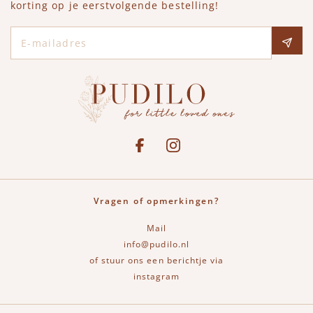
korting op je eerstvolgende bestelling!
E-mailadres
Social media
See our Facebook
Bekijk onze Instagram pagina
Vragen of opmerkingen?
Mail
info@pudilo.nl
of stuur ons een berichtje via
instagram