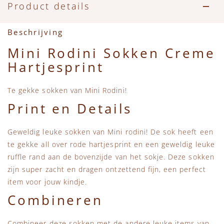
Accessoires
Zwemkleding
Speelgoed
MarMar Copenhagen
Product details
Zwemkleding
Feestkleding
Beren, Speendoekjes en Knuffeldoekjes
Mini Rodini
Beschrijving
Mini Rodini Sokken Creme
Tassen
+1 in the family
Hartjesprint
Verzorgingsproducten
New Balance
Te gekke sokken van Mini Rodini!
Print en Details
Beren
Piupiuchick
Geweldig leuke sokken van Mini rodini! De sok heeft een
Play Up
te gekke all over rode hartjesprint en een geweldig leuke
ruffle rand aan de bovenzijde van het sokje. Deze sokken
Sproet & Sprout
zijn super zacht en dragen ontzettend fijn, een perfect
item voor jouw kindje.
Tiny Cottons
Combineren
Combineer deze sokken met de andere leuke items van