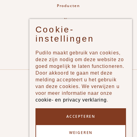
Producten
New
Cookie-
Jongens
instellingen
Meisjes
Lifestyle
Pudilo maakt gebruik van cookies,
Merken
deze zijn nodig om deze website zo
goed mogelijk te laten functioneren.
Door akkoord te gaan met deze
Pudilo
melding accepteert u het gebruik
van deze cookies. We verwijzen u
Over ons
voor meer informatie naar onze
cookie- en privacy verklaring
.
Algemene voorwaarden
Betaalmethodes
ACCEPTEREN
Verzenden en betalen
WEIGEREN
Klantenservice - Ruilen & Retourneren