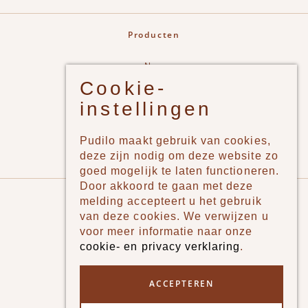
Producten
New
Cookie-
Jongens
instellingen
Meisjes
Lifestyle
Pudilo maakt gebruik van cookies,
Merken
deze zijn nodig om deze website zo
goed mogelijk te laten functioneren.
Door akkoord te gaan met deze
Pudilo
melding accepteert u het gebruik
van deze cookies. We verwijzen u
Over ons
voor meer informatie naar onze
cookie- en privacy verklaring
.
Algemene voorwaarden
Betaalmethodes
ACCEPTEREN
Verzenden en betalen