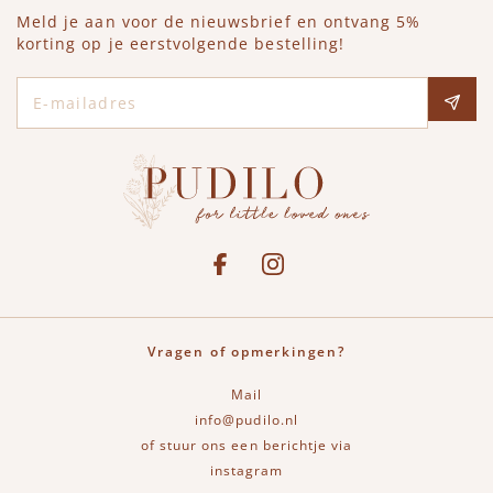
Meld je aan voor de nieuwsbrief en ontvang 5%
korting op je eerstvolgende bestelling!
E-mailadres
Social media
See our Facebook
Bekijk onze Instagram pagina
Vragen of opmerkingen?
Mail
info@pudilo.nl
of stuur ons een berichtje via
instagram