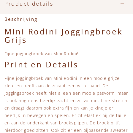
Accessoires
Zwemkleding
Speelgoed
MarMar Copenhagen
Product details
Zwemkleding
Feestkleding
Beren, Speendoekjes en Knuffeldoekjes
Mini Rodini
Beschrijving
Mini Rodini Joggingbroek
Tassen
+1 in the family
Grijs
Verzorgingsproducten
New Balance
Fijne joggingbroek van Mini Rodini!
Print en Details
Beren
Piupiuchick
Fijne joggingbroek van Mini Rodini in een mooie grijze
Play Up
kleur en heeft aan de zijkant een witte band. De
joggingsbroek heeft niet alleen een mooie pasvorm, maar
Sproet & Sprout
is ook nog eens heerlijk zacht en zit vol met fijne stretch
en draagt daarom ook extra fijn en kan je kindje er
heerlijk in bewegen en spelen. Er zit elastiek bij de taille
Tiny Cottons
en aan de onderkant van broekspijpen. De broek blijft
hierdoor goed zitten. Ook zit er een bijpassende sweater