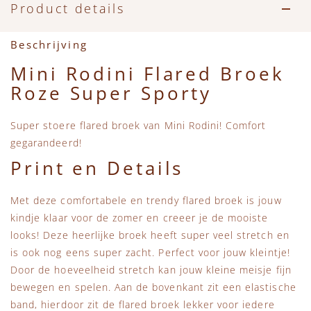
Accessoires
Zwemkleding
Speelgoed
MarMar Copenhagen
Product details
Zwemkleding
Feestkleding
Beren, Speendoekjes en Knuffeldoekjes
Mini Rodini
Beschrijving
Mini Rodini Flared Broek
Tassen
+1 in the family
Roze Super Sporty
Verzorgingsproducten
New Balance
Super stoere flared broek van Mini Rodini! Comfort
gegarandeerd!
Beren
Piupiuchick
Print en Details
Play Up
Met deze comfortabele en trendy flared broek is jouw
kindje klaar voor de zomer en creeer je de mooiste
Sproet & Sprout
looks! Deze heerlijke broek heeft super veel stretch en
is ook nog eens super zacht. Perfect voor jouw kleintje!
Door de hoeveelheid stretch kan jouw kleine meisje fijn
Tiny Cottons
bewegen en spelen. Aan de bovenkant zit een elastische
band, hierdoor zit de flared broek lekker voor iedere