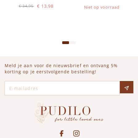
€ 13,98
€ 34,95
Niet op voorraad
Op voorraad
IN WINKELWAGEN
Meld je aan voor de nieuwsbrief en ontvang 5%
korting op je eerstvolgende bestelling!
E-mailadres
Social media
See our Facebook
Bekijk onze Instagram pagina