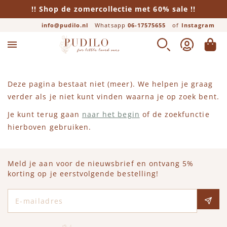
!! Shop de zomercollectie met 60% sale !!
info@pudilo.nl
Whatsapp
06-17575655
of
Instagram
Lifestyle
Jongens
Meisjes
Merken
Baby
ZOEK
ACCOUNT
WINK
Bekijk alle Baby
Bekijk alle Jongens
Bekijk alle Meisjes
Bekijk alle Lifestyle
Bekijk alle Merken
Deze pagina bestaat niet (meer). We helpen je graag
Newborn
Broeken
Jurken
Beddengoed
Alix Mini
verder als je niet kunt vinden waarna je op zoek bent.
Je kunt terug gaan
naar het begin
of de zoekfunctie
Rompers
Leggings
Rokken
Boeken
American Vintage
hierboven gebruiken.
Boxpakjes
Truien
Broeken
Cadeautjes
Ara Creative
Meld je aan voor de nieuwsbrief en ontvang 5%
korting op je eerstvolgende bestelling!
Jurken
Shirts
Leggings
Eten & Drinken
Baje Studio
E-mailadres
Broeken
Vesten
Truien
FRIGG Fopspeen
Bobo Choses