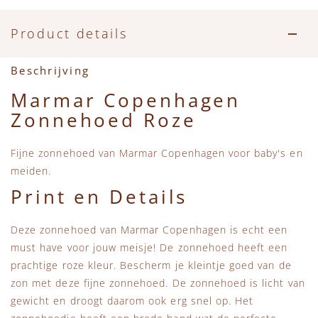
Accessoires
Zwemkleding
Speelgoed
MarMar Copenhagen
Product details
Zwemkleding
Feestkleding
Beren, Speendoekjes en Knuffeldoekjes
Mini Rodini
Beschrijving
Tassen
+1 in the family
Marmar Copenhagen
Zonnehoed Roze
Verzorgingsproducten
New Balance
Fijne zonnehoed van Marmar Copenhagen voor baby's en
Beren
Piupiuchick
meiden.
Print en Details
Play Up
Deze zonnehoed van Marmar Copenhagen is echt een
Sproet & Sprout
must have voor jouw meisje! De zonnehoed heeft een
prachtige roze kleur. Bescherm je kleintje goed van de
Tiny Cottons
zon met deze fijne zonnehoed. De zonnehoed is licht van
gewicht en droogt daarom ook erg snel op. Het