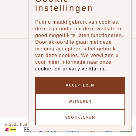
instellingen
Meisjes
Lifestyle
Pudilo maakt gebruik van cookies,
Merken
deze zijn nodig om deze website zo
goed mogelijk te laten functioneren.
Door akkoord te gaan met deze
Pudilo
melding accepteert u het gebruik
van deze cookies. We verwijzen u
Over ons
voor meer informatie naar onze
cookie- en privacy verklaring
.
Algemene voorwaarden
Betaalmethodes
ACCEPTEREN
Verzenden en betalen
WEIGEREN
Klantenservice - Ruilen & Retourneren
VOORKEUREN
Disclaimer
Privacy
© 2026 Pudilo