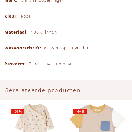
MarMar Copenhagen
Roze
100% linnen
wassen op 30 graden
Product valt op maat
Gerelateerde producten
-
60
%
-
60
%