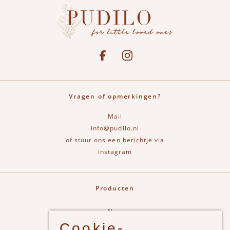
Social media
See our Facebook
Bekijk onze Instagram pagina
Vragen of opmerkingen?
Mail
info@pudilo.nl
of stuur ons een berichtje via
instagram
Producten
New
Cookie-
Jongens