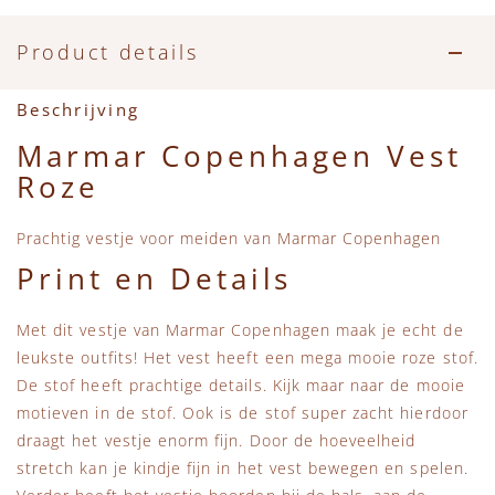
Accessoires
Zwemkleding
Speelgoed
MarMar Copenhagen
Product details
Zwemkleding
Feestkleding
Beren, Speendoekjes en Knuffeldoekjes
Mini Rodini
Beschrijving
Tassen
+1 in the family
Marmar Copenhagen Vest
Roze
Verzorgingsproducten
New Balance
Prachtig vestje voor meiden van Marmar Copenhagen
Beren
Piupiuchick
Print en Details
Play Up
Met dit vestje van Marmar Copenhagen maak je echt de
leukste outfits! Het vest heeft een mega mooie roze stof.
Sproet & Sprout
De stof heeft prachtige details. Kijk maar naar de mooie
motieven in de stof. Ook is de stof super zacht hierdoor
Tiny Cottons
draagt het vestje enorm fijn. Door de hoeveelheid
stretch kan je kindje fijn in het vest bewegen en spelen.