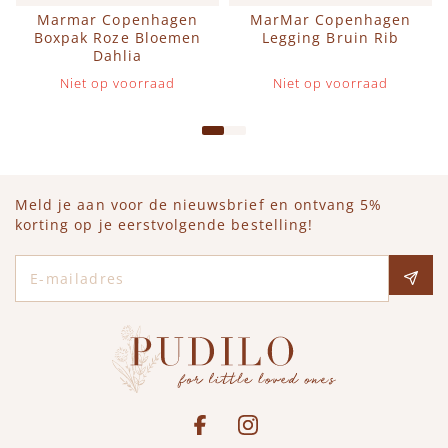
Marmar Copenhagen
MarMar Copenhagen
Boxpak Roze Bloemen
Legging Bruin Rib
Dahlia
Niet op voorraad
Niet op voorraad
Meld je aan voor de nieuwsbrief en ontvang 5%
korting op je eerstvolgende bestelling!
E-mailadres
Social media
See our Facebook
Bekijk onze Instagram pagina