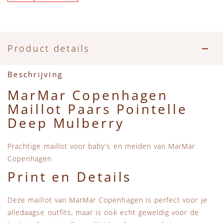
Accessoires
Zwemkleding
Speelgoed
MarMar Copenhagen
Zwemkleding
Feestkleding
Beren, Speendoekjes en Knuffeldoekjes
Mini Rodini
Product details
Tassen
+1 in the family
Beschrijving
Verzorgingsproducten
New Balance
MarMar Copenhagen
Maillot Paars Pointelle
Beren
Piupiuchick
Deep Mulberry
Play Up
Prachtige maillot voor baby's en meiden van MarMar
Copenhagen
Sproet & Sprout
Print en Details
Tiny Cottons
Deze maillot van MarMar Copenhagen is perfect voor je
alledaagse outfits, maar is ook echt geweldig voor de