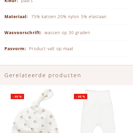
paars
75% katoen 20% nylon 5% elastaan
wassen op 30 graden
Product valt op maat
Gerelateerde producten
-
60
%
-
60
%