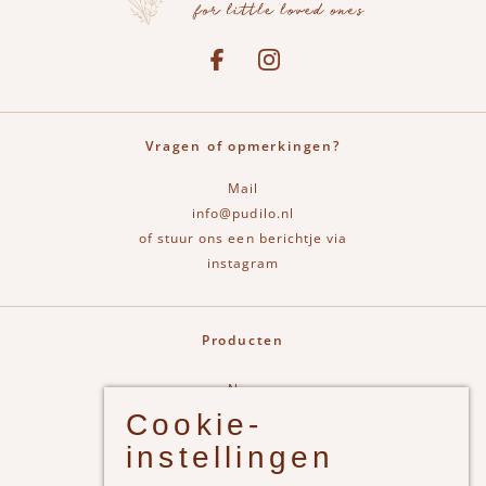
Social media
See our Facebook
Bekijk onze Instagram pagina
Vragen of opmerkingen?
Mail
info@pudilo.nl
of stuur ons een berichtje via
instagram
Producten
New
Cookie-
Jongens
instellingen
Meisjes