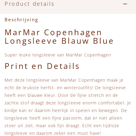
Accessoires
Zwemkleding
Speelgoed
MarMar Copenhagen
Product details
Zwemkleding
Feestkleding
Beren, Speendoekjes en Knuffeldoekjes
Mini Rodini
Beschrijving
MarMar Copenhagen
Tassen
+1 in the family
Longsleeve Blauw Blue
Verzorgingsproducten
New Balance
Super leuke longsleeve van MarMar Copenhagen
Print en Details
Beren
Piupiuchick
Met deze longsleeve van MarMar Copenhagen maak je
Play Up
echt de leukste herfst- en winteroutfits! De longsleeve
heeft een blauwe kleur. Door de fijne stretch en de
Sproet & Sprout
zachte stof draagt deze longsleeve enorm comfortabel. Je
kindje kan er daarom heerlijk in spelen en bewegen. De
longsleeve heeft een fijne pasvorm, dat er niet alleen
Tiny Cottons
stoer uit ziet, maar ook fijn draagt. Echt een tijdloze
longsleeve en daarom zeker een must have!