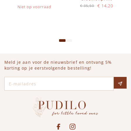
€ 14,20
€ 35,50
Niet op voorraad
Op voorraad
IN WINKELWAGEN
Meld je aan voor de nieuwsbrief en ontvang 5%
korting op je eerstvolgende bestelling!
E-mailadres
Social media
See our Facebook
Bekijk onze Instagram pagina