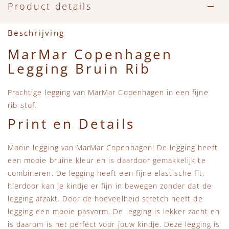
Accessoires
Zwemkleding
Speelgoed
MarMar Copenhagen
Product details
Zwemkleding
Feestkleding
Beren, Speendoekjes en Knuffeldoekjes
Mini Rodini
Beschrijving
MarMar Copenhagen
Tassen
+1 in the family
Legging Bruin Rib
Verzorgingsproducten
New Balance
Prachtige legging van MarMar Copenhagen in een fijne
rib-stof.
Beren
Piupiuchick
Print en Details
Play Up
Mooie legging van MarMar Copenhagen! De legging heeft
een mooie bruine kleur en is daardoor gemakkelijk te
Sproet & Sprout
combineren. De legging heeft een fijne elastische fit,
hierdoor kan je kindje er fijn in bewegen zonder dat de
legging afzakt. Door de hoeveelheid stretch heeft de
Tiny Cottons
legging een mooie pasvorm. De legging is lekker zacht en
is daarom is het perfect voor jouw kindje. Deze legging is