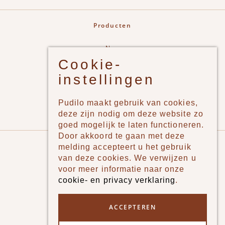
Producten
New
Cookie-
Jongens
instellingen
Meisjes
Lifestyle
Pudilo maakt gebruik van cookies,
Merken
deze zijn nodig om deze website zo
goed mogelijk te laten functioneren.
Door akkoord te gaan met deze
Pudilo
melding accepteert u het gebruik
van deze cookies. We verwijzen u
Over ons
voor meer informatie naar onze
cookie- en privacy verklaring
.
Algemene voorwaarden
Betaalmethodes
ACCEPTEREN
Verzenden en betalen