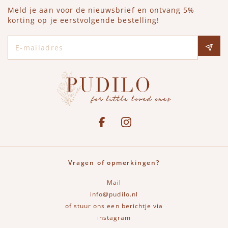
Meld je aan voor de nieuwsbrief en ontvang 5%
korting op je eerstvolgende bestelling!
E-mailadres
Social media
See our Facebook
Bekijk onze Instagram pagina
Vragen of opmerkingen?
Mail
info@pudilo.nl
of stuur ons een berichtje via
instagram