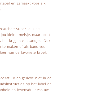
ortabel en gemaakt voor elk
.
ecatcher! Super leuk als
n jou kleine meisje, maar ook te
s het krijgen van tandjes! Ook
n te maken of als band voor
 doen van de favoriete broek
peratuur en gelieve niet in de
udsinstructies op het label op
oonheid en levensduur van uw