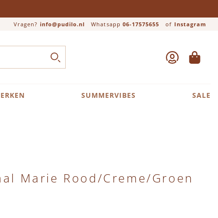
Vragen?
info@pudilo.nl
Whatsapp
06-17575655
of
Instagram
ACCOUNT
WINKEL
Close search
ZOEK
ERKEN
SUMMERVIBES
SALE
jaal Marie Rood/Creme/Groen