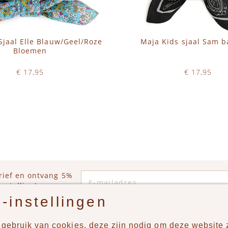
Sjaal Elle Blauw/Geel/Roze
Maja Kids sjaal Sam 
Bloemen
€ 17,95
€ 17,95
Op voorraad
Op voorraad
WINKELWAGEN
IN WINKELWAGEN
E-mailadres
rief en ontvang 5%
estelling!
-instellingen
gebruik van cookies, deze zijn nodig om deze website z