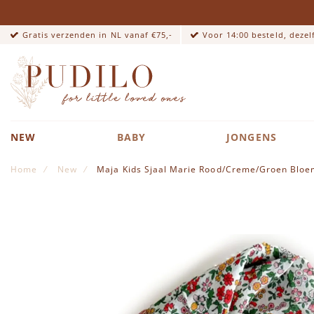
Gratis verzenden in NL vanaf €75,-
Voor 14:00 besteld, deze
NEW
BABY
JONGENS
Home
New
Maja Kids Sjaal Marie Rood/Creme/Groen Blo
Ga naar het einde van de afbeeldingen-gallerij