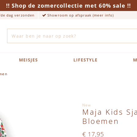
!! Shop de zomercollectie met 60% sale !!
lfde dag verzonden
Showroom op afspraak (meer info)
Zoek
MEISJES
LIFESTYLE
M
emen
New
Maja Kids S
Bloemen
€ 17,95