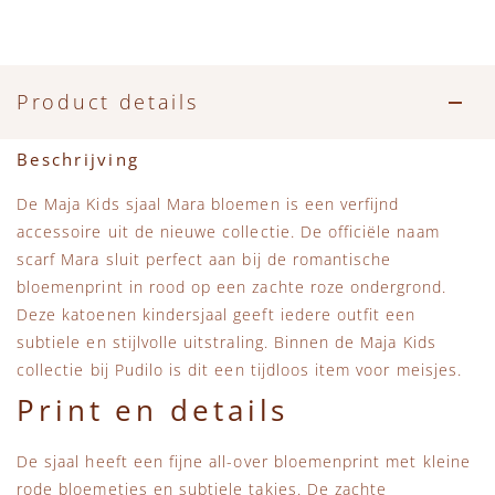
Accessoires
Zwemkleding
Speelgoed
MarMar Copenhagen
Zwemkleding
Feestkleding
Beren, Speendoekjes en Knuffeldoekjes
Mini Rodini
Product details
Tassen
+1 in the family
Beschrijving
Verzorgingsproducten
New Balance
De Maja Kids sjaal Mara bloemen is een verfijnd
accessoire uit de nieuwe collectie. De officiële naam
Beren
Piupiuchick
scarf Mara sluit perfect aan bij de romantische
bloemenprint in rood op een zachte roze ondergrond.
Play Up
Deze katoenen kindersjaal geeft iedere outfit een
subtiele en stijlvolle uitstraling. Binnen de
Maja Kids
collectie
bij
Pudilo
is dit een tijdloos item voor meisjes.
Sproet & Sprout
Print en details
Tiny Cottons
De sjaal heeft een fijne all-over bloemenprint met kleine
rode bloemetjes en subtiele takjes. De zachte