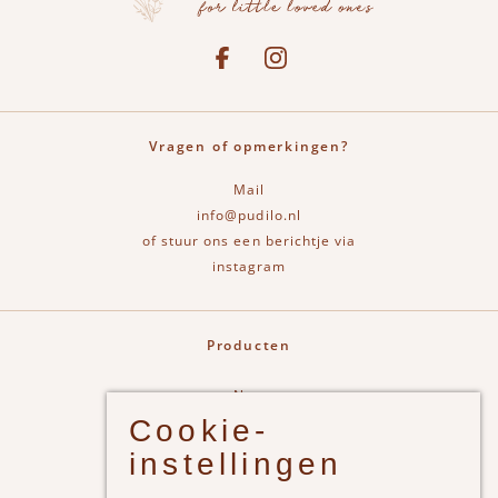
Social media
See our Facebook
Bekijk onze Instagram pagina
Vragen of opmerkingen?
Mail
info@pudilo.nl
of stuur ons een berichtje via
instagram
Producten
New
Cookie-
Jongens
instellingen
Meisjes