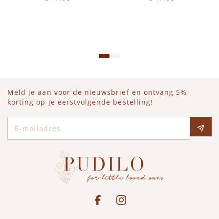
Op voorraad
Op voorraad
IN WINKELWAGEN
IN WINKELWAGEN
Meld je aan voor de nieuwsbrief en ontvang 5%
korting op je eerstvolgende bestelling!
E-mailadres
Social media
See our Facebook
Bekijk onze Instagram pagina