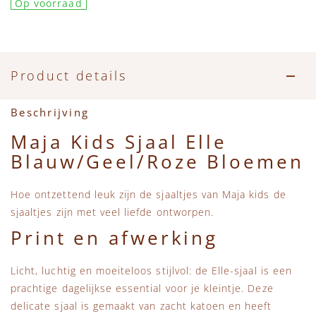
Op voorraad
Accessoires
Zwemkleding
Speelgoed
MarMar Copenhagen
Zwemkleding
Feestkleding
Beren, Speendoekjes en Knuffeldoekjes
Mini Rodini
Product details
Tassen
+1 in the family
Beschrijving
Verzorgingsproducten
New Balance
Maja Kids Sjaal Elle
Blauw/Geel/Roze Bloemen
Beren
Piupiuchick
Hoe ontzettend leuk zijn de sjaaltjes van Maja kids de
Play Up
sjaaltjes zijn met veel liefde ontworpen.
Print en afwerking
Sproet & Sprout
Licht, luchtig en moeiteloos stijlvol: de Elle-sjaal is een
Tiny Cottons
prachtige dagelijkse essential voor je kleintje. Deze
delicate sjaal is gemaakt van zacht katoen en heeft