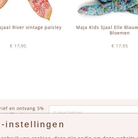
sjaal River vintage paisley
Maja Kids Sjaal Elle Blau
Bloemen
€ 17,95
€ 17,95
Op voorraad
Op voorraad
WINKELWAGEN
IN WINKELWAGEN
E-mailadres
rief en ontvang 5%
estelling!
-instellingen