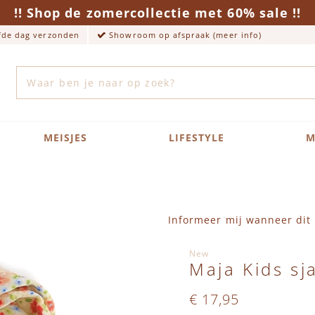
!! Shop de zomercollectie met 60% sale !!
lfde dag verzonden
Showroom op afspraak (meer info)
Zoek
MEISJES
LIFESTYLE
M
Informeer mij wanneer dit 
New
Maja Kids sj
€ 17,95