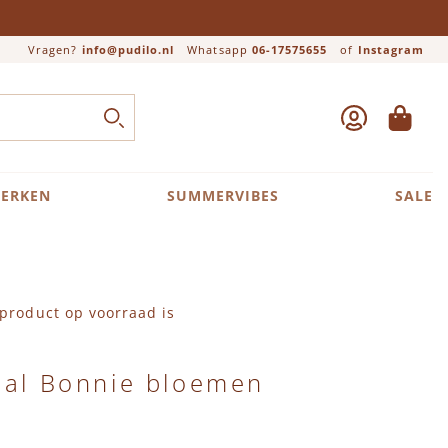
Vragen?
info@pudilo.nl
Whatsapp
06-17575655
of
Instagram
ACCOUNT
WINKEL
Close search
ZOEK
ERKEN
SUMMERVIBES
SALE
product op voorraad is
aal Bonnie bloemen