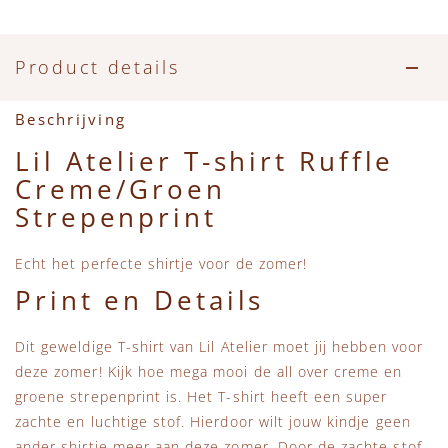
Accessoires
Zwemkleding
Speelgoed
MarMar Copenhagen
Zwemkleding
Feestkleding
Beren, Speendoekjes en Knuffeldoekjes
Mini Rodini
Product details
Tassen
+1 in the family
Beschrijving
Lil Atelier T-shirt Ruffle
Verzorgingsproducten
New Balance
Creme/Groen
Strepenprint
Beren
Piupiuchick
Echt het perfecte shirtje voor de zomer!
Play Up
Print en Details
Sproet & Sprout
Dit geweldige T-shirt van Lil Atelier moet jij hebben voor
deze zomer! Kijk hoe mega mooi de all over creme en
Tiny Cottons
groene strepenprint is. Het T-shirt heeft een super
zachte en luchtige stof. Hierdoor wilt jouw kindje geen
ander shirtje meer aan deze zomer. Door de zachte stof