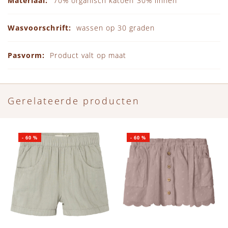
70% organisch katoen 30% linnen
wassen op 30 graden
Product valt op maat
Gerelateerde producten
-
60
%
-
60
%