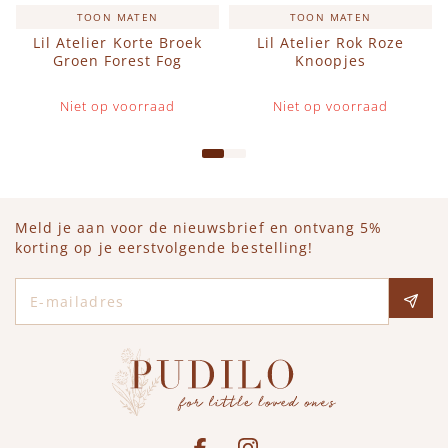
TOON MATEN
TOON MATEN
Lil Atelier Korte Broek
Lil Atelier Rok Roze
Groen Forest Fog
Knoopjes
Niet op voorraad
Niet op voorraad
Meld je aan voor de nieuwsbrief en ontvang 5%
korting op je eerstvolgende bestelling!
E-mailadres
Social media
See our Facebook
Bekijk onze Instagram pagina