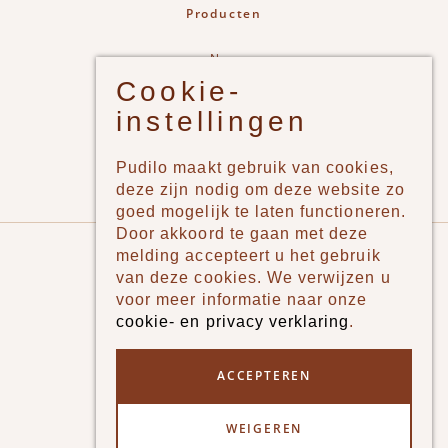
Producten
New
Cookie-
Jongens
instellingen
Meisjes
Lifestyle
Pudilo maakt gebruik van cookies,
Merken
deze zijn nodig om deze website zo
goed mogelijk te laten functioneren.
Door akkoord te gaan met deze
Pudilo
melding accepteert u het gebruik
van deze cookies. We verwijzen u
Over ons
voor meer informatie naar onze
cookie- en privacy verklaring
.
Algemene voorwaarden
Betaalmethodes
ACCEPTEREN
Verzenden en betalen
WEIGEREN
Klantenservice - Ruilen & Retourneren