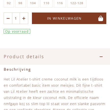
Accessoires
Zwemkleding
Speelgoed
MarMar Copenhagen
92
98
104
110
116
122-128
Zwemkleding
Feestkleding
Beren, Speendoekjes en Knuffeldoekjes
Mini Rodini
IN WINKELWAGEN
Tassen
+1 in the family
Op voorraad
Verzorgingsproducten
New Balance
Beren
Piupiuchick
Product details
Play Up
Beschrijving
Het Lil Atelier t-shirt creme coconut milk is een tijdloos
Sproet & Sprout
en comfortabel basic item voor meisjes. Dit fijne t-shirt
van
Lil Atelier
heeft een zachte en minimalistische
Tiny Cottons
uitstraling in de kleur coconut milk. De officiele naam
nmfgayo koj ss slim top lil staat voor een slanke pasvorm
en een verfijnde afwerking. Binnen de collectie van