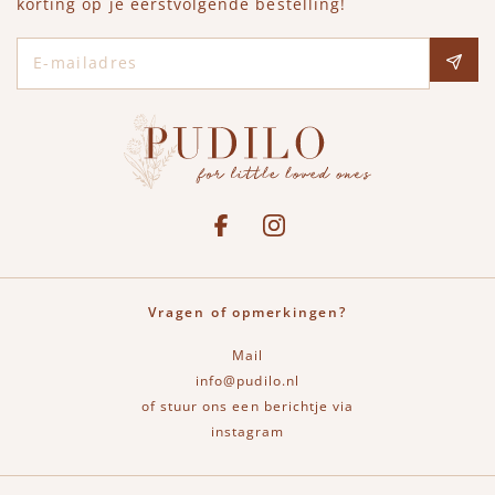
korting op je eerstvolgende bestelling!
E-mailadres
Social media
See our Facebook
Bekijk onze Instagram pagina
Vragen of opmerkingen?
Mail
info@pudilo.nl
of stuur ons een berichtje via
instagram