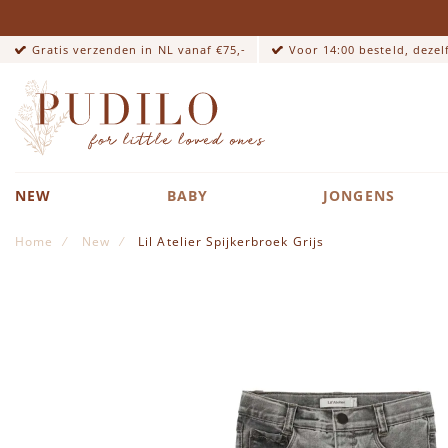
Gratis verzenden in NL vanaf €75,-
Voor 14:00 besteld, deze
NEW
BABY
JONGENS
Home
New
Lil Atelier Spijkerbroek Grijs
Ga naar het einde van de afbeeldingen-gallerij