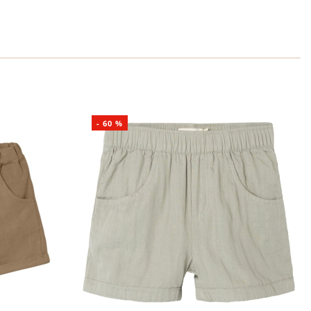
-
60
%