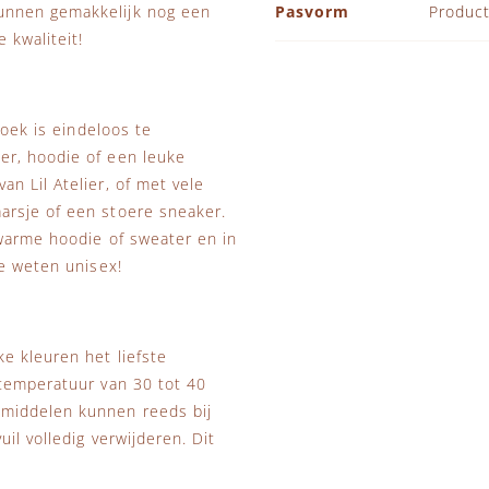
unnen gemakkelijk nog een
Pasvorm
Product
 kwaliteit!
roek is eindeloos te
er, hoodie of een leuke
n Lil Atelier, of met vele
arsje of een stoere sneaker.
 warme hoodie of sweater en in
te weten unisex!
e kleuren het liefste
stemperatuur van 30 tot 40
smiddelen kunnen reeds bij
il volledig verwijderen. Dit