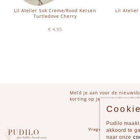
Lil Atelier Sok Creme/Rood Kersen
Lil Atelie
Turtledove Cherry
€ 4,95
Op voorraad
IN WINKELWAGEN
Meld je aan voor de nieuwsb
korting op je eerstvolgende b
Cookie
Pudilo maakt 
Vragen of opmerkinge
akkoord te g
naar onze
co