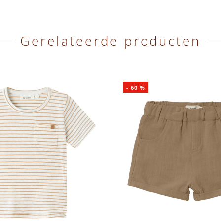
Gerelateerde producten
-
60
%