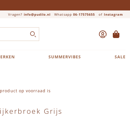
Vragen?
info@pudilo.nl
Whatsapp
06-17575655
of
Instagram
ACCOUNT
WINKEL
Close search
ZOEK
ERKEN
SUMMERVIBES
SALE
product op voorraad is
pijkerbroek Grijs