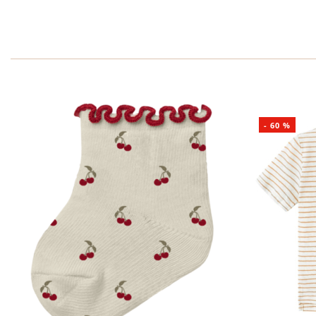
-
60
%