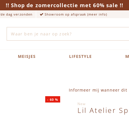
!! Shop de zomercollectie met 60% sale !!
lfde dag verzonden
Showroom op afspraak (meer info)
Zoek
MEISJES
LIFESTYLE
M
Informeer mij wanneer dit 
-
60
%
New
Lil Atelier S