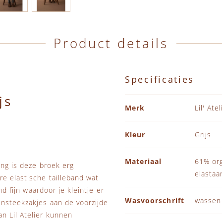
Product details
Specificaties
js
Specificaties
Merk
Lil' Atel
Kleur
Grijs
Materiaal
61% org
ing is deze broek erg
elastaa
e elastische tailleband wat
nd fijn waardoor je kleintje er
Wasvoorschrift
wassen
insteekzakjes aan de voorzijde
n Lil Atelier kunnen