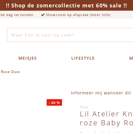
!! Shop de zomercollectie met 60% sale !!
lfde dag verzonden
Showroom op afspraak (meer info)
Zoek
MEISJES
LIFESTYLE
M
y Rose Dust
Informeer mij wanneer dit 
-
60
%
New
Lil Atelier K
roze Baby R