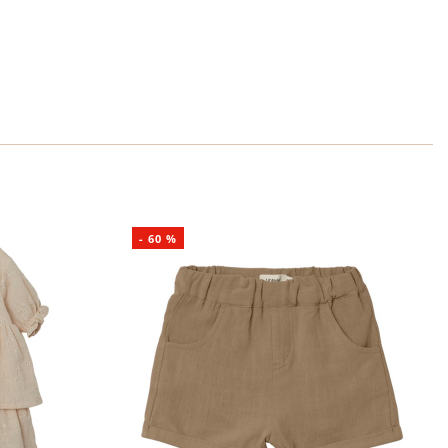
-
60
%