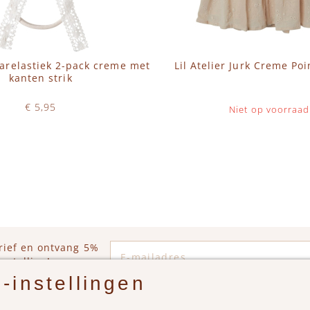
haarelastiek 2-pack creme met
Lil Atelier Jurk Creme Poi
kanten strik
€ 5,95
Niet op voorraad
Op voorraad
WINKELWAGEN
E-mailadres
rief en ontvang 5%
estelling!
-instellingen