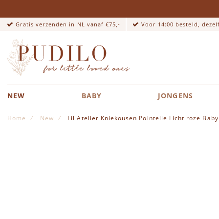
Gratis verzenden in NL vanaf €75,-
Voor 14:00 besteld, deze
NEW
BABY
JONGENS
Home
New
Lil Atelier Kniekousen Pointelle Licht roze Bab
Ga naar het einde van de afbeeldingen-gallerij