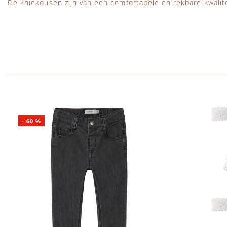
De kniekousen zijn van een comfortabele en rekbare kwalite
-
60
%