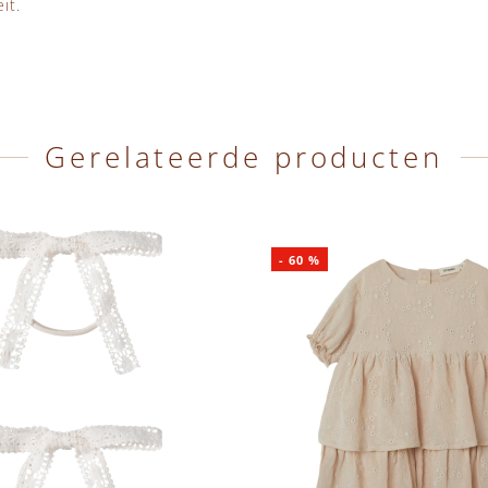
it.
Gerelateerde producten
-
60
%