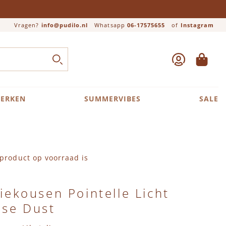
Vragen?
info@pudilo.nl
Whatsapp
06-17575655
of
Instagram
ACCOUNT
WINKEL
Close search
ZOEK
ERKEN
SUMMERVIBES
SALE
product op voorraad is
niekousen Pointelle Licht
ose Dust