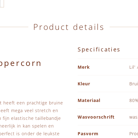
Product details
Specificaties
eppercorn
Specificaties
Merk
Lil'
Kleur
Bru
Materiaal
80%
t heeft een prachtige bruine
 heeft mega veel stretch en
Wasvoorschrift
was
fijn elastische taillebandje
heerlijk in kan spelen en
perfect is onder de leukste
Pasvorm
Pro