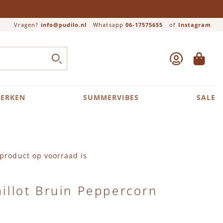
Vragen?
info@pudilo.nl
Whatsapp
06-17575655
of
Instagram
ACCOUNT
WINKEL
Close search
ZOEK
ERKEN
SUMMERVIBES
SALE
product op voorraad is
aillot Bruin Peppercorn