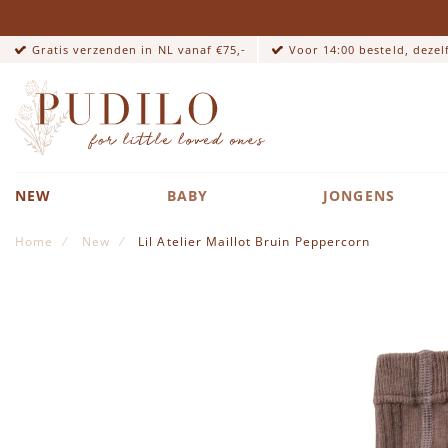
Gratis verzenden in NL vanaf €75,-
Voor 14:00 besteld, deze
NEW
BABY
JONGENS
Home
New
Lil Atelier Maillot Bruin Peppercorn
Ga naar het einde van de afbeeldingen-gallerij