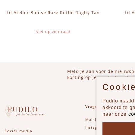
Lil Atelier Blouse Roze Ruffle Rugby Tan
Lil 
Niet op voorraad
Meld je aan voor de nieuwsb
korting op je eerstvolgende b
Cookie
Pudilo maakt 
Vragen of opmerkinge
akkoord te g
naar onze
co
Mail
info@pudilo.nl
of st
instagram
Social media