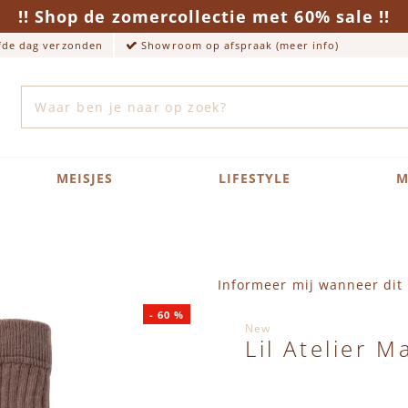
!! Shop de zomercollectie met 60% sale !!
lfde dag verzonden
Showroom op afspraak (meer info)
Zoek
MEISJES
LIFESTYLE
M
Informeer mij wanneer dit 
-
60
%
New
Lil Atelier M