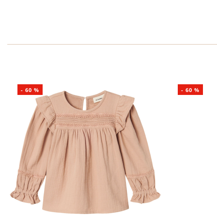
-
60
%
-
60
%