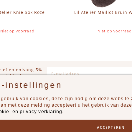
Atelier Knie Sok Roze
Lil Atelier Maillot Bruin 
Niet op voorraad
Niet op voorraad
E-mailadres
rief en ontvang 5%
estelling!
-instellingen
gebruik van cookies, deze zijn nodig om deze website z
n?
Producten
aan met deze melding accepteert u het gebruik van deze
okie- en privacy verklaring
.
uur ons een berichtje via
New
Jongens
ACCEPTEREN