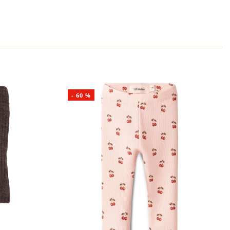
-
60
%