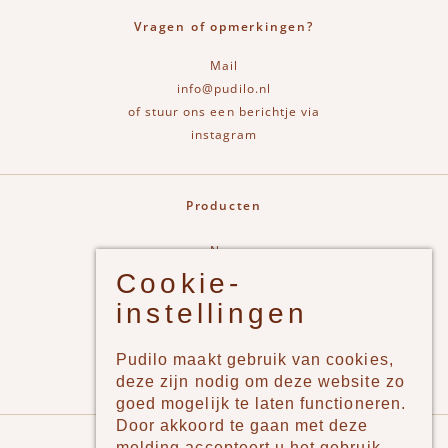
Vragen of opmerkingen?
Mail
info@pudilo.nl
of stuur ons een berichtje via
instagram
Producten
New
Cookie-
Jongens
instellingen
Meisjes
Lifestyle
Pudilo maakt gebruik van cookies,
Merken
deze zijn nodig om deze website zo
goed mogelijk te laten functioneren.
Door akkoord te gaan met deze
Pudilo
melding accepteert u het gebruik