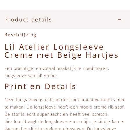
Accessoires
Zwemkleding
Speelgoed
MarMar Copenhagen
Zwemkleding
Feestkleding
Beren, Speendoekjes en Knuffeldoekjes
Mini Rodini
Product details
Tassen
+1 in the family
Beschrijving
Lil Atelier Longsleeve
Verzorgingsproducten
New Balance
Creme met Beige Hartjes
Beren
Piupiuchick
Een prachtige, en vooral makkelijk te combineren,
longsleeve van Lil' Atelier.
Play Up
Print en Details
Sproet & Sprout
Deze longsleeve is echt perfect om prachtige outfits mee
te maken! De longsleeve heeft een mooie creme rib stof.
Tiny Cottons
De stof is echt super zacht en heeft veel stretch,
hierdoor draagt de longsleeve enorm fijn. je kindje kan er
daarom heerlijk in spelen en bewegen. De longsleeve