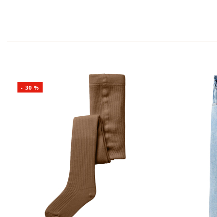
-
30
%