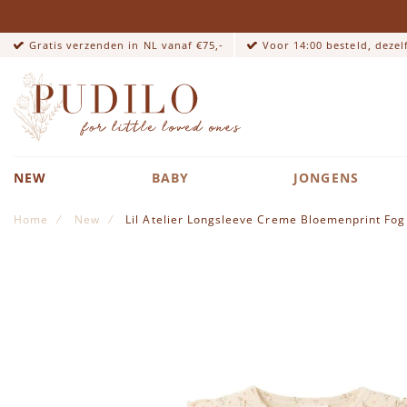
Gratis verzenden in NL vanaf €75,-
Voor 14:00 besteld, deze
NEW
BABY
JONGENS
Home
New
Lil Atelier Longsleeve Creme Bloemenprint Fog
Ga naar het einde van de afbeeldingen-gallerij