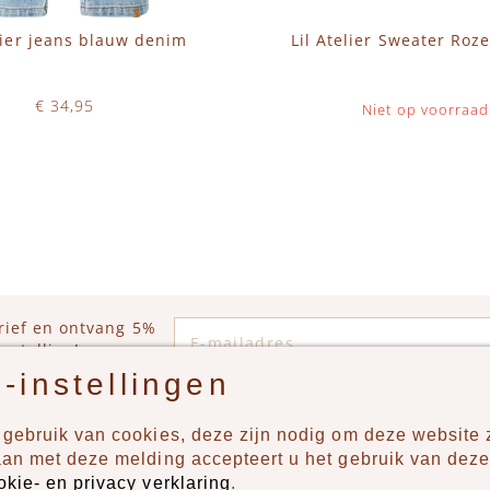
elier jeans blauw denim
Lil Atelier Sweater Roz
€ 34,95
Niet op voorraad
Op voorraad
WINKELWAGEN
E-mailadres
rief en ontvang 5%
estelling!
-instellingen
gebruik van cookies, deze zijn nodig om deze website z
n?
Producten
aan met deze melding accepteert u het gebruik van deze
okie- en privacy verklaring
.