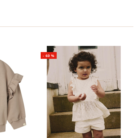
-
60
%