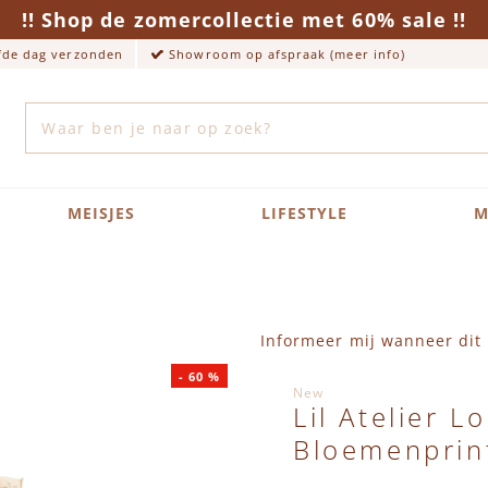
!! Shop de zomercollectie met 60% sale !!
lfde dag verzonden
Showroom op afspraak (meer info)
Zoek
MEISJES
LIFESTYLE
M
Informeer mij wanneer dit 
-
60
%
New
Lil Atelier 
Bloemenprin