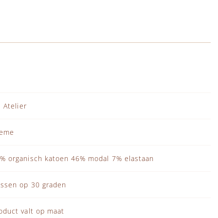
l' Atelier
reme
% organisch katoen 46% modal 7% elastaan
ssen op 30 graden
oduct valt op maat