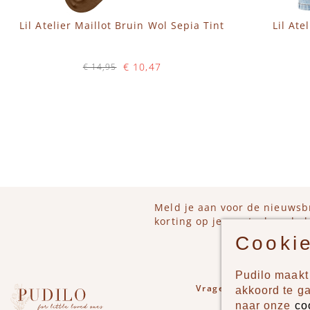
Lil Atelier Maillot Bruin Wol Sepia Tint
Lil At
€ 10,47
€ 14,95
Op voorraad
IN WINKELWAGEN
IN 
Meld je aan voor de nieuwsb
korting op je eerstvolgende b
Cookie
Pudilo maakt 
Vragen of opmerkinge
akkoord te g
naar onze
co