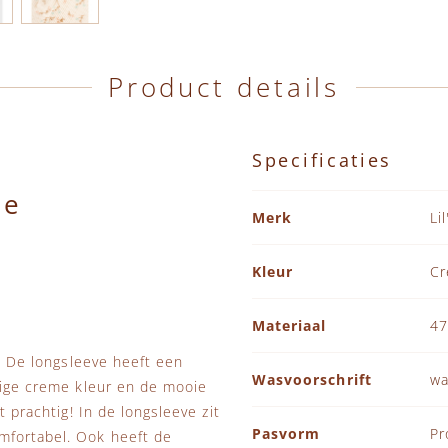
Product details
Specificaties
me
Specificaties
Merk
Li
Kleur
C
Materiaal
47
s! De longsleeve heeft een
Wasvoorschrift
wa
htige creme kleur en de mooie
t prachtig! In de longsleeve zit
Pasvorm
Pr
mfortabel. Ook heeft de