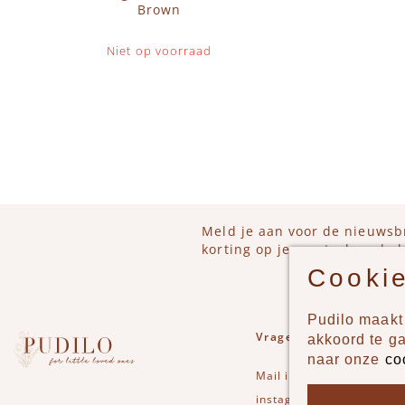
Brown
Niet op voorraad
IN 
Meld je aan voor de nieuwsb
korting op je eerstvolgende b
Cookie
Pudilo maakt 
Vragen of opmerkinge
akkoord te g
naar onze
co
Mail
info@pudilo.nl
of st
instagram