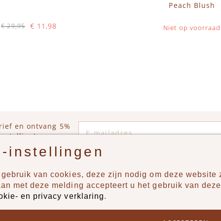
Peach Blush
€ 11,98
€ 29,95
Niet op voorraad
Op voorraad
WINKELWAGEN
E-mailadres
rief en ontvang 5%
estelling!
-instellingen
gebruik van cookies, deze zijn nodig om deze website z
n?
Producten
aan met deze melding accepteert u het gebruik van deze
okie- en privacy verklaring
.
uur ons een berichtje via
New
Jongens