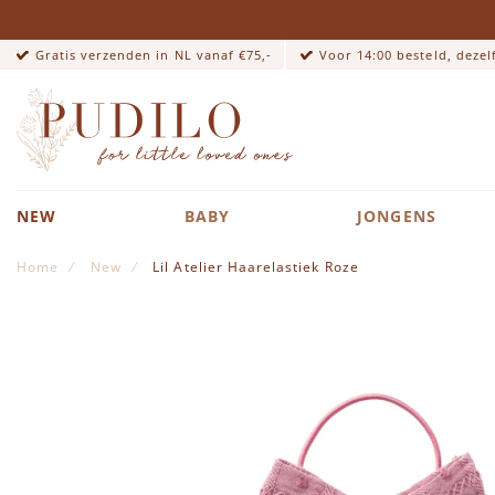
Gratis verzenden in NL vanaf €75,-
Voor 14:00 besteld, deze
NEW
BABY
JONGENS
Home
New
Lil Atelier Haarelastiek Roze
Ga naar het einde van de afbeeldingen-gallerij