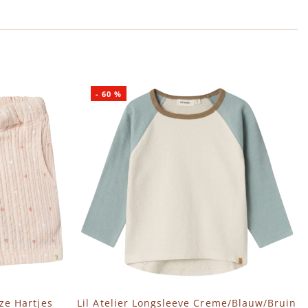
-
60
%
oze Hartjes
Lil Atelier Longsleeve Creme/Blauw/Bruin