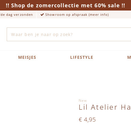
!! Shop de zomercollectie met 60% sale !!
lfde dag verzonden
Showroom op afspraak (meer info)
Zoek
MEISJES
LIFESTYLE
M
New
Lil Atelier H
€ 4,95