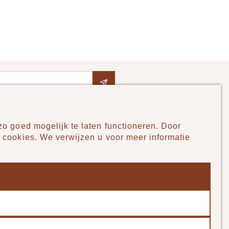
o goed mogelijk te laten functioneren. Door
Pudilo
 cookies. We verwijzen u voor meer informatie
Over ons
Algemene voorwaarden
Betaalmethodes
Verzenden en betalen
Klantenservice - Ruilen & Retourneren