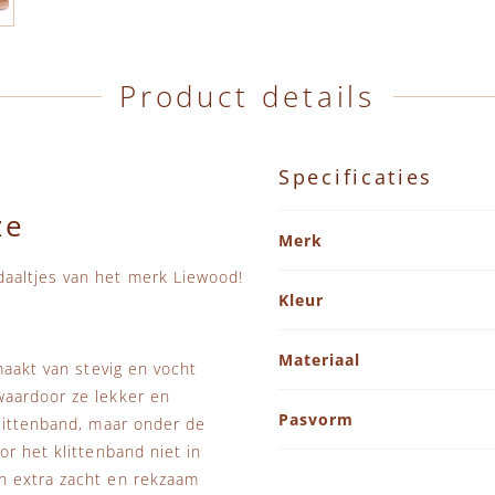
Product details
Specificaties
ze
Specificaties
Merk
aaltjes van het merk Liewood!
Kleur
Materiaal
maakt van stevig en vocht
waardoor ze lekker en
Pasvorm
littenband, maar onder de
r het klittenband niet in
n extra zacht en rekzaam