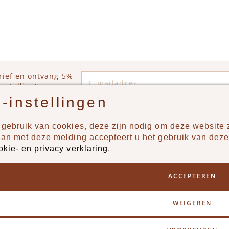
WINKELWAGEN
IN WINKELWAGEN
E-mailadres
rief en ontvang 5%
estelling!
-instellingen
gebruik van cookies, deze zijn nodig om deze website z
n?
Producten
aan met deze melding accepteert u het gebruik van deze
okie- en privacy verklaring
.
uur ons een berichtje via
New
Jongens
ACCEPTEREN
Meisjes
Lifestyle
WEIGEREN
Merken