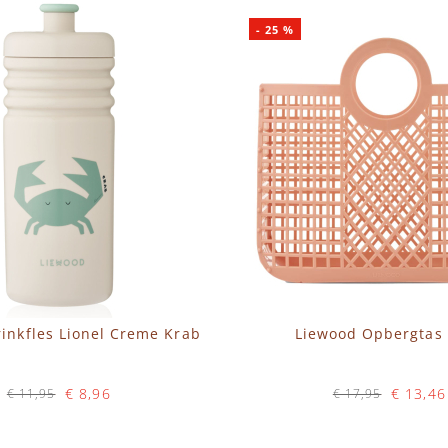
-
25
%
inkfles Lionel Creme Krab
Liewood Opbergtas
€ 8,96
€ 13,46
€ 11,95
€ 17,95
Op voorraad
Op voorraad