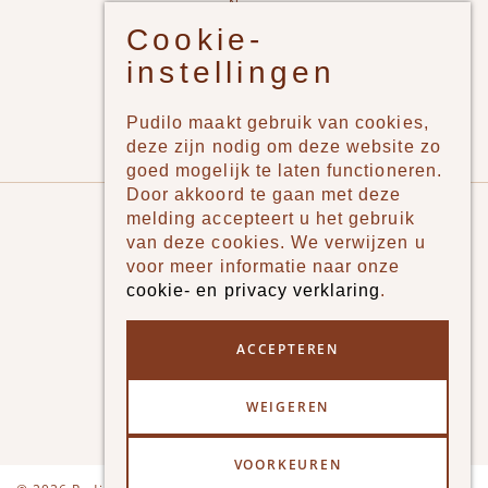
New
Cookie-
Jongens
instellingen
Meisjes
Lifestyle
Pudilo maakt gebruik van cookies,
Merken
deze zijn nodig om deze website zo
goed mogelijk te laten functioneren.
Door akkoord te gaan met deze
Pudilo
melding accepteert u het gebruik
van deze cookies. We verwijzen u
Over ons
voor meer informatie naar onze
cookie- en privacy verklaring
.
Algemene voorwaarden
Betaalmethodes
ACCEPTEREN
Verzenden en betalen
WEIGEREN
Klantenservice - Ruilen & Retourneren
VOORKEUREN