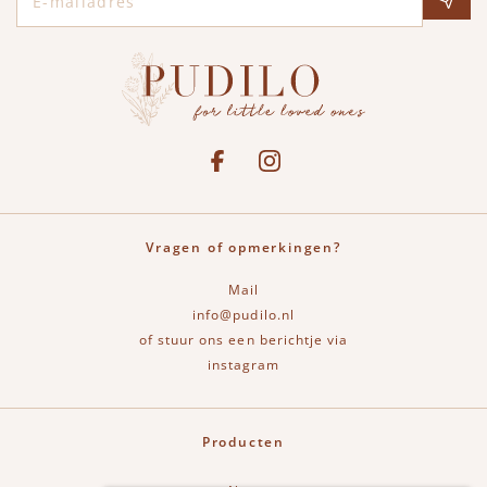
Social media
See our Facebook
Bekijk onze Instagram pagina
Vragen of opmerkingen?
Mail
info@pudilo.nl
of stuur ons een berichtje via
instagram
Producten