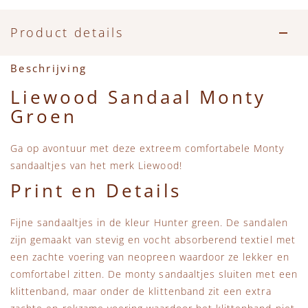
Accessoires
Zwemkleding
Speelgoed
MarMar Copenhagen
Product details
Zwemkleding
Feestkleding
Beren, Speendoekjes en Knuffeldoekjes
Mini Rodini
Beschrijving
Tassen
+1 in the family
Liewood Sandaal Monty
Groen
Verzorgingsproducten
New Balance
Ga op avontuur met deze extreem comfortabele Monty
Beren
Piupiuchick
sandaaltjes van het merk Liewood!
Print en Details
Play Up
Fijne sandaaltjes in de kleur Hunter green. De sandalen
Sproet & Sprout
zijn gemaakt van stevig en vocht absorberend textiel met
een zachte voering van neopreen waardoor ze lekker en
Tiny Cottons
comfortabel zitten. De monty sandaaltjes sluiten met een
klittenband, maar onder de klittenband zit een extra