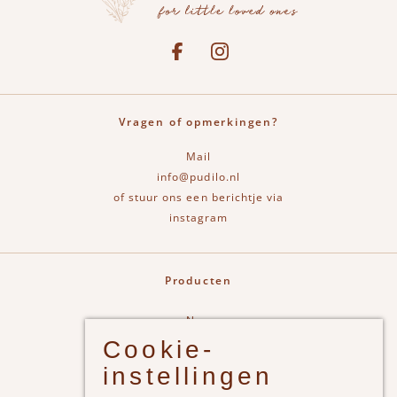
Social media
See our Facebook
Bekijk onze Instagram pagina
Vragen of opmerkingen?
Mail
info@pudilo.nl
of stuur ons een berichtje via
instagram
Producten
New
Cookie-
Jongens
instellingen
Meisjes