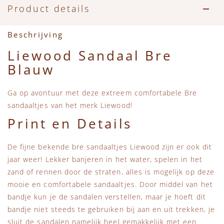
Accessoires
Zwemkleding
Speelgoed
MarMar Copenhagen
Product details
Zwemkleding
Feestkleding
Beren, Speendoekjes en Knuffeldoekjes
Mini Rodini
Beschrijving
Liewood Sandaal Bre
Tassen
+1 in the family
Blauw
Verzorgingsproducten
New Balance
Ga op avontuur met deze extreem comfortabele Bre
sandaaltjes van het merk Liewood!
Beren
Piupiuchick
Print en Details
Play Up
De fijne bekende bre sandaaltjes Liewood zijn er ook dit
jaar weer! Lekker banjeren in het water, spelen in het
Sproet & Sprout
zand of rennen door de straten, alles is mogelijk op deze
mooie en comfortabele sandaaltjes. Door middel van het
Tiny Cottons
bandje kun je de sandalen verstellen, maar je hoeft dit
bandje niet steeds te gebruiken bij aan en uit trekken, je
sluit de sandalen namelijk heel gemakkelijk met een