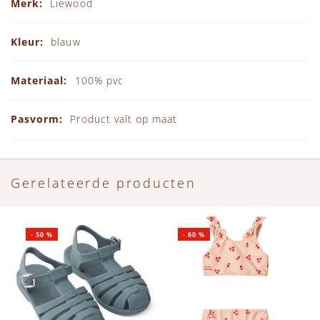
Liewood
blauw
100% pvc
Product valt op maat
Gerelateerde producten
-
50
%
-
60
%