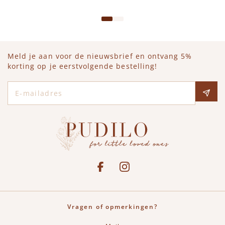
Meld je aan voor de nieuwsbrief en ontvang 5%
korting op je eerstvolgende bestelling!
E-mailadres
Social media
See our Facebook
Bekijk onze Instagram pagina
Vragen of opmerkingen?