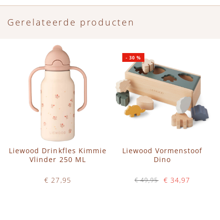
Gerelateerde producten
-
30
%
Liewood Drinkfles Kimmie
Liewood Vormenstoof
Vlinder 250 ML
Dino
€ 27,95
€ 34,97
€ 49,95
Op voorraad
Op voorraad
IN WINKELWAGEN
IN WINKELWAGEN