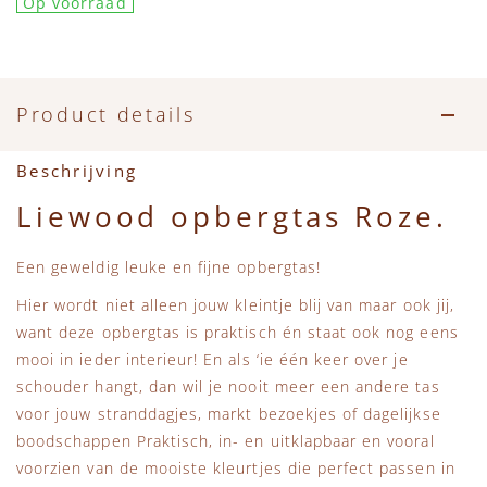
Op voorraad
Accessoires
Zwemkleding
Speelgoed
MarMar Copenhagen
Zwemkleding
Feestkleding
Beren, Speendoekjes en Knuffeldoekjes
Mini Rodini
Product details
Tassen
+1 in the family
Beschrijving
Verzorgingsproducten
New Balance
Liewood opbergtas Roze.
Beren
Piupiuchick
Een geweldig leuke en fijne opbergtas!
Hier wordt niet alleen jouw kleintje blij van maar ook jij,
Play Up
want deze opbergtas is praktisch én staat ook nog eens
mooi in ieder interieur! En als ‘ie één keer over je
Sproet & Sprout
schouder hangt, dan wil je nooit meer een andere tas
voor jouw stranddagjes, markt bezoekjes of dagelijkse
Tiny Cottons
boodschappen Praktisch, in- en uitklapbaar en vooral
voorzien van de mooiste kleurtjes die perfect passen in