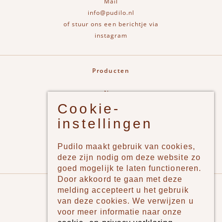
Mail
info@pudilo.nl
of stuur ons een berichtje via
instagram
Producten
New
Cookie-
Jongens
instellingen
Meisjes
Lifestyle
Pudilo maakt gebruik van cookies,
Merken
deze zijn nodig om deze website zo
goed mogelijk te laten functioneren.
Door akkoord te gaan met deze
Pudilo
melding accepteert u het gebruik
van deze cookies. We verwijzen u
Over ons
voor meer informatie naar onze