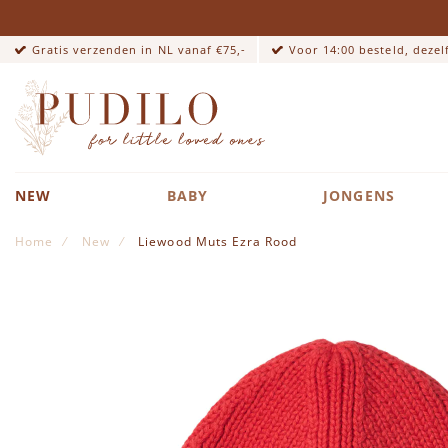
Gratis verzenden in NL vanaf €75,-
Voor 14:00 besteld, deze
NEW
BABY
JONGENS
Home
New
Liewood Muts Ezra Rood
Ga naar het einde van de afbeeldingen-gallerij