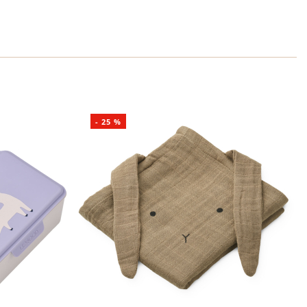
-
25
%