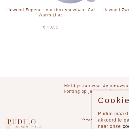
Liewood Eugene snackbox vouwbaar Cat
Liewood Zw
Warm Lilac
€ 19,95
Op voorraad
IN WINKELWAGEN
Meld je aan voor de nieuwsb
korting op je eerstvolgende b
Cookie
Pudilo maakt 
Vragen of opmerkinge
akkoord te g
naar onze
co