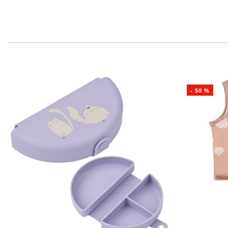
-
50
%