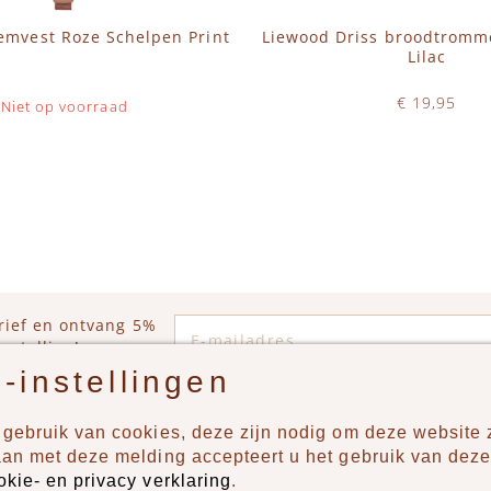
emvest Roze Schelpen Print
Liewood Driss broodtromm
Lilac
€ 19,95
Niet op voorraad
Op voorraad
IN WINKELWAGEN
E-mailadres
rief en ontvang 5%
estelling!
-instellingen
gebruik van cookies, deze zijn nodig om deze website z
n?
Producten
aan met deze melding accepteert u het gebruik van deze
okie- en privacy verklaring
.