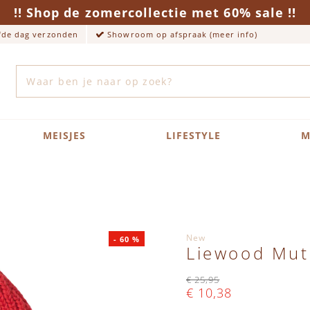
!! Shop de zomercollectie met 60% sale !!
lfde dag verzonden
Showroom op afspraak (meer info)
Zoek
MEISJES
LIFESTYLE
M
New
-
60
%
Liewood Mut
€ 25,95
€ 10,38